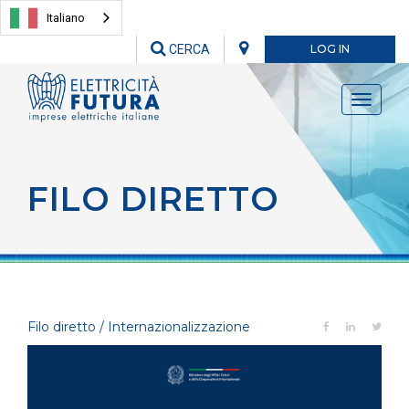
Italiano
CERCA
LOG IN
Toggle
navigati
FILO DIRETTO
Filo diretto / Internazionalizzazione