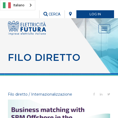
Italiano
CERCA
LOG IN
Toggle
navigati
FILO DIRETTO
Filo diretto / Internazionalizzazione