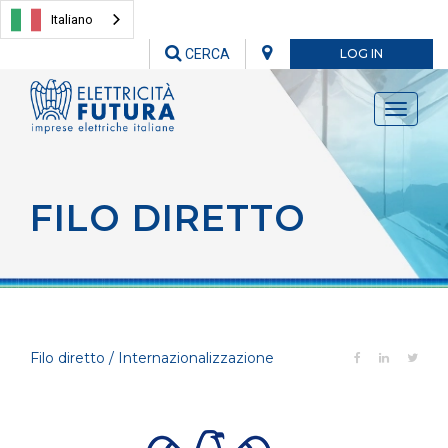
Italiano
CERCA
LOG IN
Toggle
navigati
FILO DIRETTO
Filo diretto / Internazionalizzazione