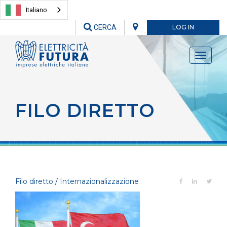
Italiano
CERCA
LOG IN
Toggle
navigati
FILO DIRETTO
Filo diretto / Internazionalizzazione