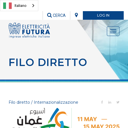
Italiano
CERCA
LOG IN
Toggle
navigati
FILO DIRETTO
Filo diretto / Internazionalizzazione