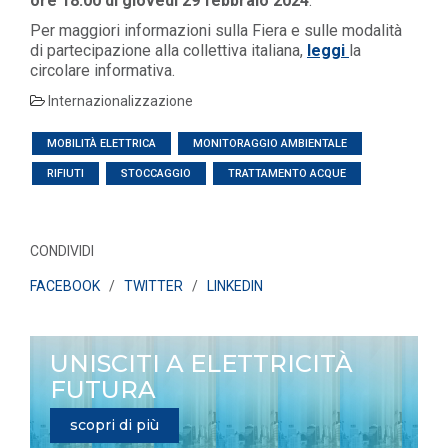
ore 18:00 di giovedì 29 febbraio 2024
.
Per maggiori informazioni sulla Fiera e sulle modalità
di partecipazione alla collettiva italiana,
leggi
la
circolare informativa.
Internazionalizzazione
MOBILITÀ ELETTRICA
MONITORAGGIO AMBIENTALE
RIFIUTI
STOCCAGGIO
TRATTAMENTO ACQUE
CONDIVIDI
FACEBOOK
/
TWITTER
/
LINKEDIN
UNISCITI A ELETTRICITÀ
FUTURA
scopri di più