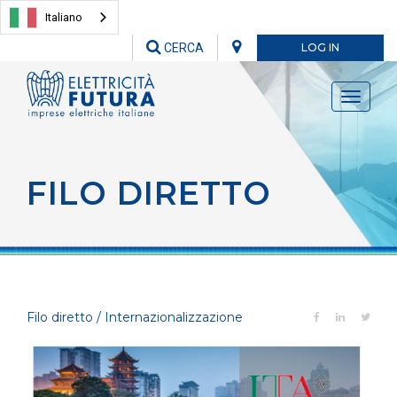
Italiano
CERCA
LOG IN
Toggle
navigati
FILO DIRETTO
Filo diretto / Internazionalizzazione