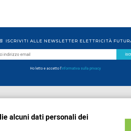
ISCRIVITI ALLE NEWSLETTER ELETTRICITÀ FUTUR
iscr
Ho letto e accetto l’
informativa sulla privacy
Home
Pubblicazioni
Registrati
Media
ie alcuni dati personali dei
MyPage
Eventi e Formazione
Chi siamo
Contatti