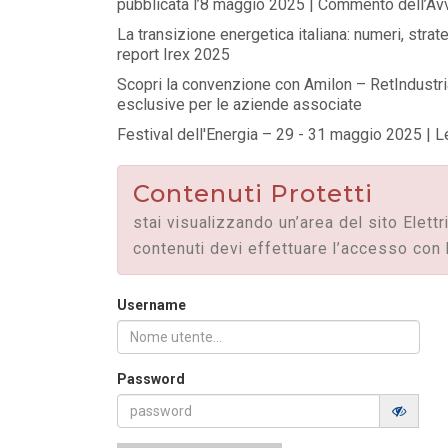
pubblicata l’8 maggio 2025 | Commento dell’Av
MASE: approvata la Guida operativa dei
Certificati Bianchi
La transizione energetica italiana: numeri, strat
LEGGI DI PIÙ
report Irex 2025
Scopri la convenzione con Amilon – RetIndustria
esclusive per le aziende associate
FILO DIRETTO
/ 28-07-2026
Festival dell'Energia – 29 - 31 maggio 2025 | 
Mission Innovation 2.0 | Avviso Pubblic
Bando Idrogeno
LEGGI DI PIÙ
Contenuti Protetti
stai visualizzando un’area del sito Elettr
contenuti devi effettuare l’accesso con 
Username
Password