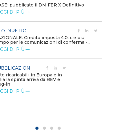
SE: pubblicato il DM FER X Definitivo
Energia in tran
GGI DI PIÙ
connesse e nuo
mercato
LEGGI DI PIÙ
LO DIRETTO
ZIONALE: Credito imposta 4.0: c’è più
mpo per le comunicazioni di conferma -...
PUBBLICAZIO
GGI DI PIÙ
Minerali critici
diventa priorit
LEGGI DI PIÙ
BBLICAZIONI
to ricaricabili, in Europa e in
alia la spinta arriva da BEV e
POLICY
ug-in
Modalità di ri
GGI DI PIÙ
corrispettivi un
delle component
LEGGI DI PIÙ