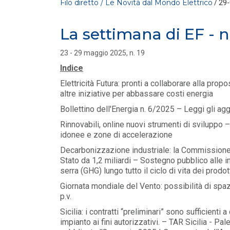
Filo diretto / Le Novità dal Mondo Elettrico
/ 29
La settimana di EF - n.
23 - 29 maggio 2025, n. 19
Indice
Elettricità Futura: pronti a collaborare alla propo
altre iniziative per abbassare costi energia
Bollettino dell'Energia n. 6/2025 – Leggi gli ag
FILO DIRETTO
/ 30-07-2026
La settimana di EF - n. 28 - 2026
Rinnovabili, online nuovi strumenti di svilupp
LEGGI DI PIÙ
idonee e zone di accelerazione
Decarbonizzazione industriale: la Commissione 
Stato da 1,2 miliardi – Sostegno pubblico alle i
FILO DIRETTO
/ 29-07-2026
serra (GHG) lungo tutto il ciclo di vita dei prodot
NAZIONALE: In arrivo incentivi per
investimenti in Intelligenza Artificiale – L
Giornata mondiale del Vento: possibilità di sp
LEGGI DI PIÙ
p.v.
Sicilia: i contratti “preliminari” sono sufficienti 
impianto ai fini autorizzativi. – TAR Sicilia - P
FILO DIRETTO
/ 29-07-2026