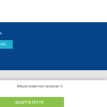
A
iviti
Seguici su:
Rifiuta cookie non necessari ✕
ACCETTA TUTTO