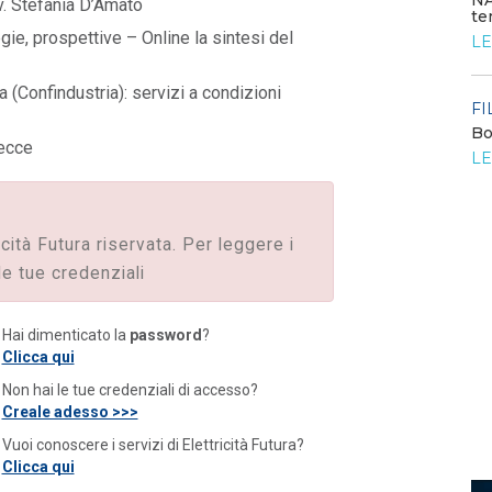
NA
v. Stefania D’Amato
te
FILO DIRETTO
/ 24-07-2026
egie, prospettive – Online la sintesi del
LE
Bando: si segnala quello del MIMIT per
contributi alle PMI
 (Confindustria): servizi a condizioni
LEGGI DI PIÙ
FI
Bo
Lecce
o
LE
FILO DIRETTO
/ 23-07-2026
La settimana di EF - n. 27 - 2026
LEGGI DI PIÙ
icità Futura riservata. Per leggere i
le tue credenziali
Hai dimenticato la
password
?
Clicca qui
Non hai le tue credenziali di accesso?
Creale adesso >>>
Vuoi conoscere i servizi di Elettricità Futura?
Clicca qui