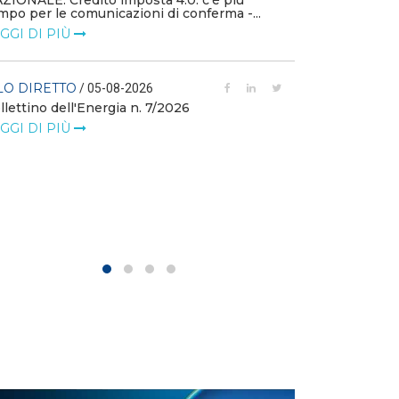
ZIONALE: Credito imposta 4.0: c’è più
mpo per le comunicazioni di conferma -...
FILO DIRETTO
GGI DI PIÙ
L'idroelettrico
GW di eolico e
nuove reti
LO DIRETTO
/ 05-08-2026
llettino dell'Energia n. 7/2026
LEGGI DI PIÙ
GGI DI PIÙ
FILO DIRETTO
MASE: al via i 
istanze di val
LEGGI DI PIÙ