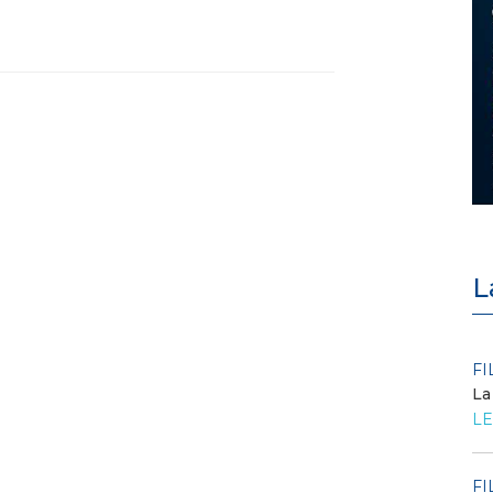
L
POLICY
FI
Criticità del meccanismo di
La
approvvigionamento della FCR
LE
– Allegato A.83 del Cod...
LEGGI DI PIÙ
FI