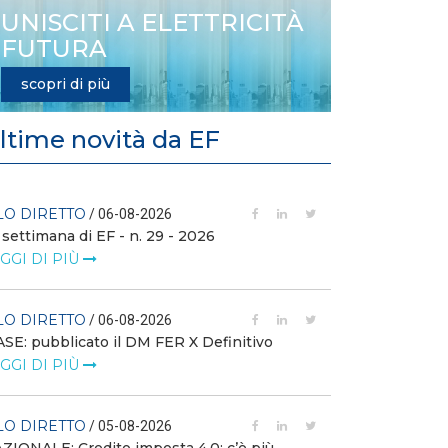
UNISCITI A ELETTRICITÀ
FUTURA
scopri di più
ltime novità da EF
LO DIRETTO
FILO DIRETTO
/ 06-08-2026
 settimana di EF - n. 29 - 2026
GSE: nuova pro
richieste sui ce
GGI DI PIÙ
LEGGI DI PIÙ
LO DIRETTO
/ 06-08-2026
FILO DIRETTO
SE: pubblicato il DM FER X Definitivo
GGI DI PIÙ
Scopri la con
Web Solution
LEGGI DI PIÙ
LO DIRETTO
/ 05-08-2026