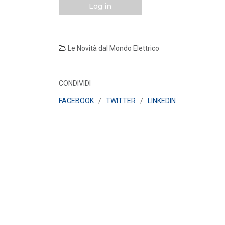
Log in
Le Novità dal Mondo Elettrico
CONDIVIDI
FACEBOOK
/
TWITTER
/
LINKEDIN
POLICY
Misure transitorie funzionali alla
riduzione dei prezzi all’ingrosso
dell’energi...
LEGGI DI PIÙ