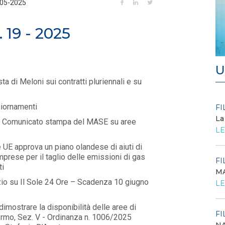
-05-2025
 19 - 2025
U
sta di Meloni sui contratti pluriennali e su
giornamenti
FILO DIRETTO
FI
/ 27-07-2026
La
o – Comunicato stampa del MASE su aree
Scopri la convenzione con
LE
Edenred
UE approva un piano olandese di aiuti di
LEGGI DI PIÙ
mprese per il taglio delle emissioni di gas
FI
ti
MA
FILO DIRETTO
/ 24-07-2026
O...
azio su Il Sole 24 Ore – Scadenza 10 giugno
LE
GSE: Energy Release 2.0, riaperta la richiesta
di delega a Soggetti Terzi Delega...
a dimostrare la disponibilità delle aree di
LEGGI DI PIÙ
FI
alermo, Sez. V - Ordinanza n. 1006/2025