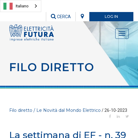
Italiano
CERCA
LOG IN
Toggle
navigati
FILO DIRETTO
Filo diretto / Le Novità dal Mondo Elettrico
/ 26-10-2023
La settimana di EF - n. 39