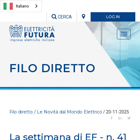
Italiano
CERCA
LOG IN
Toggle
navigati
FILO DIRETTO
Filo diretto / Le Novità dal Mondo Elettrico
/ 20-11-2025
La settimana di EF - n. 41