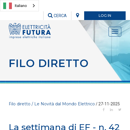
Italiano
CERCA
LOG IN
Toggle
navigati
FILO DIRETTO
Filo diretto / Le Novità dal Mondo Elettrico
/ 27-11-2025
La settimana di EF - n. 42