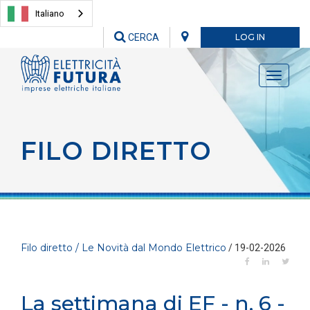
Italiano
CERCA
LOG IN
Toggle
navigati
FILO DIRETTO
Filo diretto / Le Novità dal Mondo Elettrico
/ 19-02-2026
La settimana di EF - n. 6 -