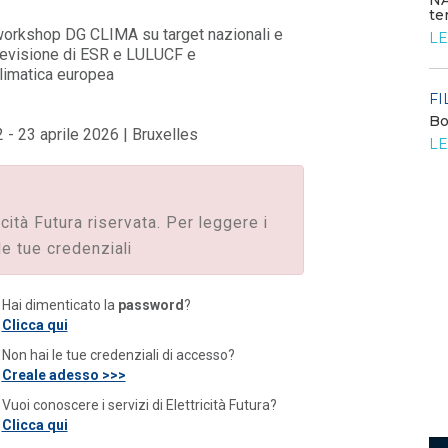
NA
te
FILO DIRETTO
/ 24-07-2026
workshop DG CLIMA su target nazionali e
LE
Bando: si segnala quello del MIMIT per
 revisione di ESR e LULUCF e
contributi alle PMI
climatica europea
LEGGI DI PIÙ
FI
Bo
- 23 aprile 2026 | Bruxelles
o
LE
FILO DIRETTO
/ 23-07-2026
La settimana di EF - n. 27 - 2026
LEGGI DI PIÙ
icità Futura riservata. Per leggere i
le tue credenziali
Hai dimenticato la
password
?
Clicca qui
Non hai le tue credenziali di accesso?
Creale adesso >>>
Vuoi conoscere i servizi di Elettricità Futura?
Clicca qui