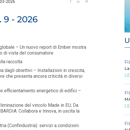
-03-2026
. 9 - 2026
U
a globale – Un nuovo report di Ember mostra
to di vista del consumatore
lla raccolta
FILO DIRETTO
FI
/ 27-07-2026
La
 dagli obiettivi – Installazioni in crescita,
Scopri la convenzione con
LE
e che presenta ancora criticità in diversi
Edenred
LEGGI DI PIÙ
e efficientamento energetico di edifici –
FI
MA
FILO DIRETTO
/ 24-07-2026
O...
iminazione del vincolo Made in EU; Da
LE
GSE: Energy Release 2.0, riaperta la richiesta
MBARDIA: Collabora e Innova, in uscita la
di delega a Soggetti Terzi Delega...
LEGGI DI PIÙ
FI
ria (Confindustria): servizi a condizioni