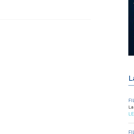
L
POLICY
FI
Criticità del meccanismo di
La
approvvigionamento della FCR
LE
– Allegato A.83 del Cod...
LEGGI DI PIÙ
FI