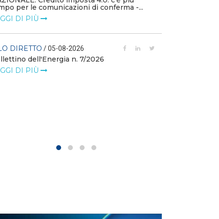
ZIONALE: Credito imposta 4.0: c’è più
mpo per le comunicazioni di conferma -...
FILO DIRETTO
GGI DI PIÙ
L'idroelettrico
GW di eolico e
nuove reti
LO DIRETTO
/ 05-08-2026
llettino dell'Energia n. 7/2026
LEGGI DI PIÙ
GGI DI PIÙ
FILO DIRETTO
MASE: al via i 
istanze di val
LEGGI DI PIÙ