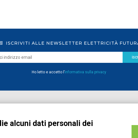
ISCRIVITI ALLE NEWSLETTER ELETTRICITÀ FUTUR
iscr
Ho letto e accetto l’
informativa sulla privacy
Home
Pubblicazioni
Registrati
Media
ie alcuni dati personali dei
MyPage
Eventi e Formazione
Chi siamo
Contatti