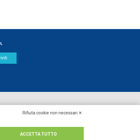
A
iviti
Seguici su:
Rifiuta cookie non necessari ✕
ACCETTA TUTTO