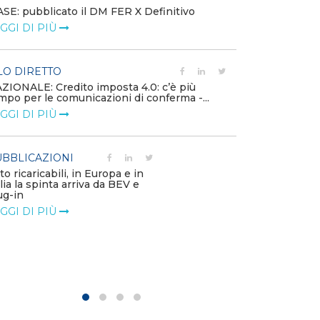
SE: pubblicato il DM FER X Definitivo
Energia in tran
GGI DI PIÙ
connesse e nuo
mercato
LEGGI DI PIÙ
LO DIRETTO
ZIONALE: Credito imposta 4.0: c’è più
mpo per le comunicazioni di conferma -...
PUBBLICAZIO
GGI DI PIÙ
Minerali critici
diventa priorit
LEGGI DI PIÙ
BBLICAZIONI
to ricaricabili, in Europa e in
alia la spinta arriva da BEV e
POLICY
ug-in
Modalità di ri
GGI DI PIÙ
corrispettivi un
delle component
LEGGI DI PIÙ