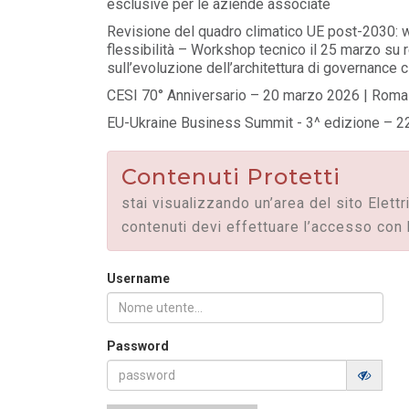
esclusive per le aziende associate
MASE: approvata la Guida operativa dei
Certificati Bianchi
Revisione del quadro climatico UE post-2030: 
LEGGI DI PIÙ
flessibilità – Workshop tecnico il 25 marzo su
sull’evoluzione dell’architettura di governance 
CESI 70° Anniversario – 20 marzo 2026 | Roma
FILO DIRETTO
/ 28-07-2026
EU-Ukraine Business Summit - 3^ edizione – 22 
Mission Innovation 2.0 | Avviso Pubblic
Bando Idrogeno
LEGGI DI PIÙ
Contenuti Protetti
stai visualizzando un’area del sito Elettr
contenuti devi effettuare l’accesso con 
Username
Password