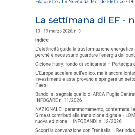
Filo diretto / Le Novità dal Mondo Elettrico
/ 19
La settimana di EF - n
13 - 19 marzo 2026, n. 9
Indice
L’elettricità guida la trasformazione energetic
perché è necessario guardare l’energia dal pun
Ciclone Harry: fondo di solidarietà – Partecipa a
FILO DIRETTO
/ 30-07-2026
La settimana di EF - n. 28 - 2026
L’Europa accelera sull’eolico, ma è ancora lontana
LEGGI DI PIÙ
investimenti e aste provano a spingere un settor
Paesi
Bando: si segnala quello di ARCA Puglia Central
FILO DIRETTO
/ 29-07-2026
INFOGARE n. 11/2026
NAZIONALE: In arrivo incentivi per
investimenti in Intelligenza Artificiale – L
NAZIONALE: Iperammortamento, confermata l’el
LEGGI DI PIÙ
Simest contributi alla transizione digitale - LO
nuova edizione – INFOBANDI n. 12/2026
Scopri la convenzione con Trenitalia – RetIndust
FILO DIRETTO
/ 29-07-2026