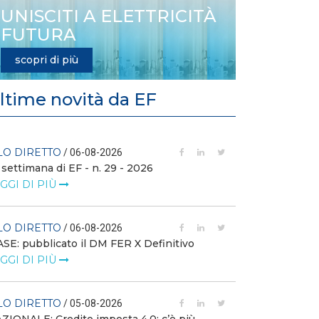
UNISCITI A ELETTRICITÀ
FUTURA
scopri di più
ltime novità da EF
LO DIRETTO
FILO DIRETTO
/ 06-08-2026
 settimana di EF - n. 29 - 2026
GSE: nuova pro
richieste sui ce
GGI DI PIÙ
LEGGI DI PIÙ
LO DIRETTO
/ 06-08-2026
FILO DIRETTO
SE: pubblicato il DM FER X Definitivo
GGI DI PIÙ
Scopri la con
Web Solution
LEGGI DI PIÙ
LO DIRETTO
/ 05-08-2026