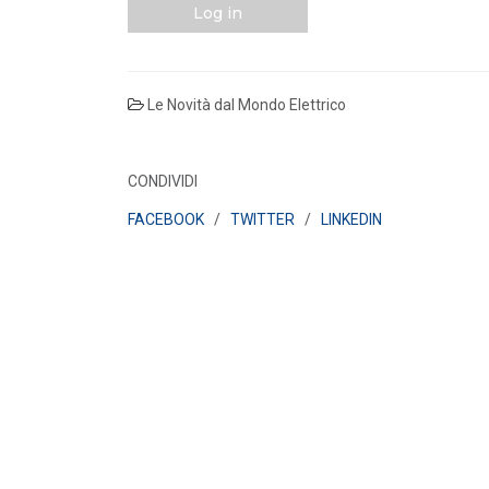
Log in
Le Novità dal Mondo Elettrico
CONDIVIDI
FACEBOOK
/
TWITTER
/
LINKEDIN
POLICY
Misure transitorie funzionali alla
riduzione dei prezzi all’ingrosso
dell’energi...
LEGGI DI PIÙ