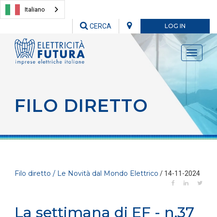
Italiano
CERCA
LOG IN
Toggle
navigati
FILO DIRETTO
Filo diretto / Le Novità dal Mondo Elettrico
/ 14-11-2024
La settimana di EF - n.37