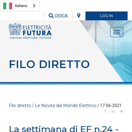
Italiano
CERCA
LOG IN
Toggle
navigati
FILO DIRETTO
Filo diretto / Le Novità dal Mondo Elettrico
/ 17-06-2021
La settimana di EF n.24 -