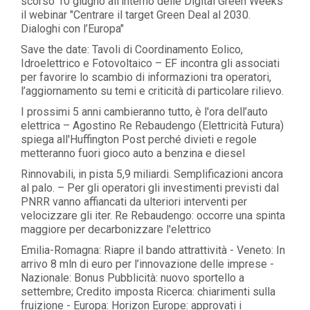
scorso 10 giugno all'interno delle Digital Green Weeks
il webinar "Centrare il target Green Deal al 2030.
Dialoghi con l’Europa"
Save the date: Tavoli di Coordinamento Eolico,
Idroelettrico e Fotovoltaico – EF incontra gli associati
per favorire lo scambio di informazioni tra operatori,
l’aggiornamento su temi e criticità di particolare rilievo.
I prossimi 5 anni cambieranno tutto, è l'ora dell’auto
elettrica – Agostino Re Rebaudengo (Elettricità Futura)
spiega all'Huffington Post perché divieti e regole
metteranno fuori gioco auto a benzina e diesel
Rinnovabili, in pista 5,9 miliardi. Semplificazioni ancora
al palo. – Per gli operatori gli investimenti previsti dal
PNRR vanno affiancati da ulteriori interventi per
velocizzare gli iter. Re Rebaudengo: occorre una spinta
maggiore per decarbonizzare l'elettrico
Emilia-Romagna: Riapre il bando attrattività - Veneto: In
arrivo 8 mln di euro per l’innovazione delle imprese -
Nazionale: Bonus Pubblicità: nuovo sportello a
settembre; Credito imposta Ricerca: chiarimenti sulla
fruizione - Europa: Horizon Europe: approvati i