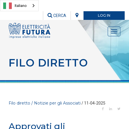
Italiano
CERCA
LOG IN
Toggle
navigati
FILO DIRETTO
Filo diretto / Notizie per gli Associati
/ 11-04-2025
Approvati gli