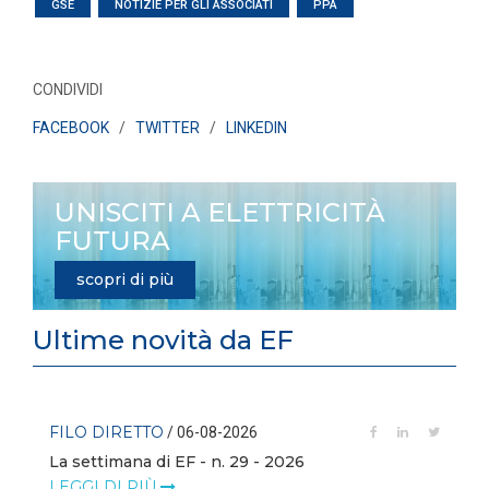
GSE
NOTIZIE PER GLI ASSOCIATI
PPA
CONDIVIDI
FACEBOOK
/
TWITTER
/
LINKEDIN
UNISCITI A ELETTRICITÀ
FUTURA
scopri di più
Ultime novità da EF
FILO DIRETTO
/ 06-08-2026
La settimana di EF - n. 29 - 2026
LEGGI DI PIÙ