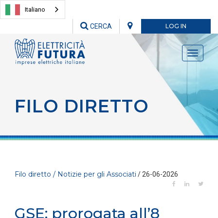
Italiano
CERCA
LOG IN
Toggle
navigati
FILO DIRETTO
Filo diretto / Notizie per gli Associati
/ 26-06-2026
GSE: prorogata all’8