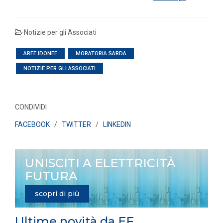
Notizie per gli Associati
AREE IDONEE
MORATORIA SARDA
NOTIZIE PER GLI ASSOCIATI
CONDIVIDI
FACEBOOK
/
TWITTER
/
LINKEDIN
UNISCITI A ELETTRICITÀ
FUTURA
scopri di più
Ultime novità da EF