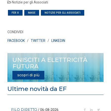
Notizie per gli Associati
FER X
MASE
NOTIZIE PER GLI ASSOCIATI
CONDIVIDI
FACEBOOK
/
TWITTER
/
LINKEDIN
UNISCITI A ELETTRICITÀ
FUTURA
scopri di più
Ultime novità da EF
FILO DIRETTO
/ 06-08-2026