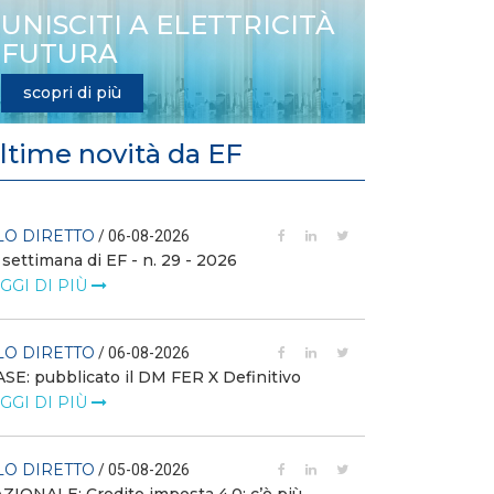
UNISCITI A ELETTRICITÀ
FUTURA
scopri di più
ltime novità da EF
LO DIRETTO
FILO DIRETTO
/ 06-08-2026
 settimana di EF - n. 29 - 2026
GSE: nuova pro
richieste sui ce
GGI DI PIÙ
LEGGI DI PIÙ
LO DIRETTO
/ 06-08-2026
FILO DIRETTO
SE: pubblicato il DM FER X Definitivo
GGI DI PIÙ
Scopri la con
Web Solution
LEGGI DI PIÙ
LO DIRETTO
/ 05-08-2026