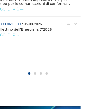
ZIONALE: Credito imposta 4.0: c’è più
mpo per le comunicazioni di conferma -...
FILO DIRETTO
GGI DI PIÙ
L'idroelettrico
GW di eolico e
nuove reti
LO DIRETTO
/ 05-08-2026
llettino dell'Energia n. 7/2026
LEGGI DI PIÙ
GGI DI PIÙ
FILO DIRETTO
MASE: al via i 
istanze di val
LEGGI DI PIÙ