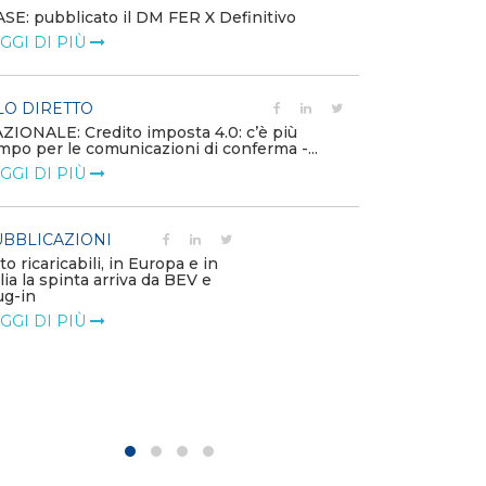
SE: pubblicato il DM FER X Definitivo
Energia in tran
GGI DI PIÙ
connesse e nuo
mercato
LEGGI DI PIÙ
LO DIRETTO
ZIONALE: Credito imposta 4.0: c’è più
mpo per le comunicazioni di conferma -...
PUBBLICAZIO
GGI DI PIÙ
Minerali critici
diventa priorit
LEGGI DI PIÙ
BBLICAZIONI
to ricaricabili, in Europa e in
alia la spinta arriva da BEV e
POLICY
ug-in
Modalità di ri
GGI DI PIÙ
corrispettivi un
delle component
LEGGI DI PIÙ