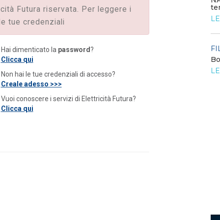
NA
te
icità Futura riservata. Per leggere i
FILO DIRETTO
/ 24-07-2026
LE
le tue credenziali
Bando: si segnala quello del MIMIT per
contributi alle PMI
LEGGI DI PIÙ
FI
Hai dimenticato la
password
?
Bo
Clicca qui
o
LE
FILO DIRETTO
/ 23-07-2026
Non hai le tue credenziali di accesso?
La settimana di EF - n. 27 - 2026
Creale adesso >>>
LEGGI DI PIÙ
Vuoi conoscere i servizi di Elettricità Futura?
Clicca qui