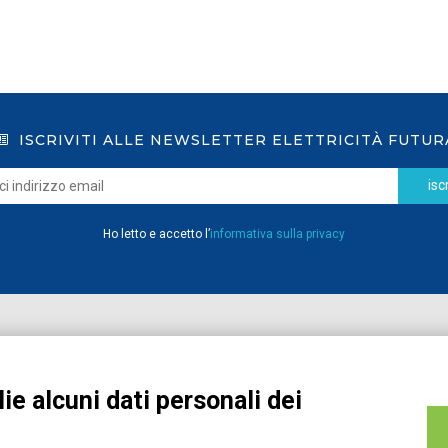
ISCRIVITI ALLE NEWSLETTER ELETTRICITÀ FUTUR
iscr
Ho letto e accetto l’
informativa sulla privacy
Home
Pubblicazioni
Registrati
Media
ie alcuni dati personali dei
MyPage
Eventi e Formazione
Chi siamo
Contatti