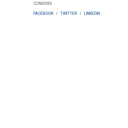
CONDIVIDI
FACEBOOK
/
TWITTER
/
LINKEDIN
POLICY
Misure transitorie funzionali alla
riduzione dei prezzi all’ingrosso
dell’energi...
LEGGI DI PIÙ