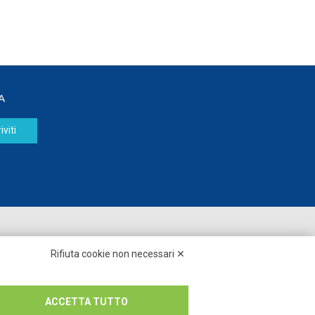
A
iviti
Seguici su:
Rifiuta cookie non necessari ✕
ACCETTA TUTTO