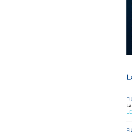
L
POLICY
FI
Criticità del meccanismo di
La
approvvigionamento della FCR
LE
– Allegato A.83 del Cod...
LEGGI DI PIÙ
FI