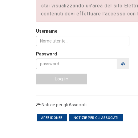
MASE: approvata la Guida operativa dei
stai visualizzando un’area del sito Elettr
Certificati Bianchi
contenuti devi effettuare l’accesso con 
LEGGI DI PIÙ
Username
FILO DIRETTO
/ 28-07-2026
Mission Innovation 2.0 | Avviso Pubblic
Bando Idrogeno
LEGGI DI PIÙ
Password
Log in
Notizie per gli Associati
AREE IDONEE
NOTIZIE PER GLI ASSOCIATI