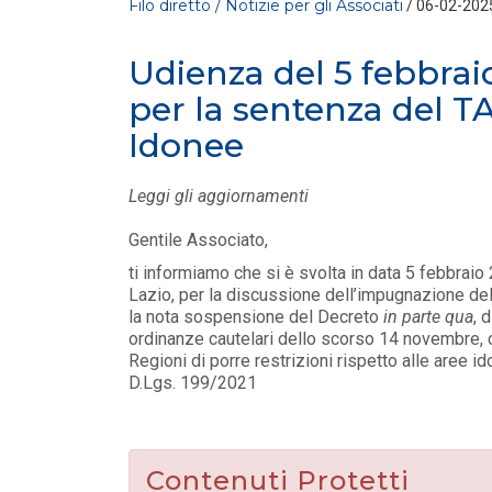
Filo diretto / Notizie per gli Associati
/ 06-02-202
Udienza del 5 febbrai
per la sentenza del T
Idonee
Leggi gli aggiornamenti
FILO DIRETTO
/ 30-07-2026
Gentile Associato,
La settimana di EF - n. 28 - 2026
ti informiamo che si è svolta in data 5 febbraio
LEGGI DI PIÙ
Lazio, per la discussione dell’impugnazione d
la nota sospensione del Decreto
in parte qua
, 
ordinanze cautelari dello scorso 14 novembre, con
FILO DIRETTO
/ 29-07-2026
Regioni di porre restrizioni rispetto alle aree 
NAZIONALE: In arrivo incentivi per
D.Lgs. 199/2021
investimenti in Intelligenza Artificiale – L
LEGGI DI PIÙ
Contenuti Protetti
FILO DIRETTO
/ 29-07-2026