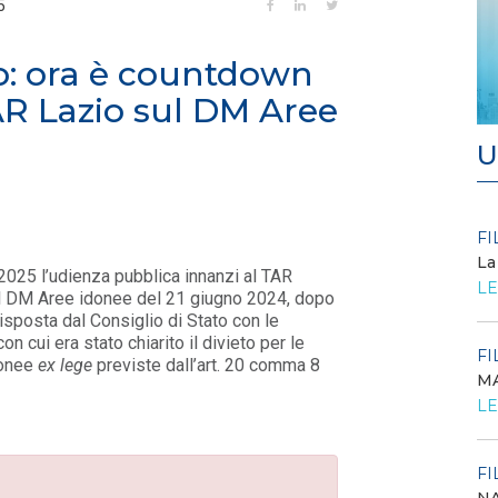
5
o: ora è countdown
AR Lazio sul DM Aree
U
FILO DIRETTO
FI
/ 27-07-2026
La
 2025 l’udienza pubblica innanzi al TAR
Scopri la convenzione con
LE
el DM Aree idonee del 21 giugno 2024, dopo
Edenred
disposta dal Consiglio di Stato con le
LEGGI DI PIÙ
 cui era stato chiarito il divieto per le
FI
idonee
ex lege
previste dall’art. 20 comma 8
MA
FILO DIRETTO
/ 24-07-2026
O...
LE
GSE: Energy Release 2.0, riaperta la richiesta
di delega a Soggetti Terzi Delega...
LEGGI DI PIÙ
FI