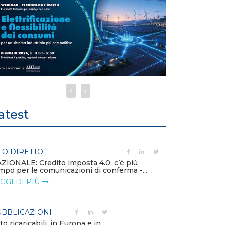
atest
LO DIRETTO
PUBBLICAZIO
ZIONALE: Credito imposta 4.0: c’è più
Minerali critici
mpo per le comunicazioni di conferma -...
diventa priorit
GGI DI PIÙ
LEGGI DI PIÙ
BBLICAZIONI
POLICY
to ricaricabili, in Europa e in
Modalità di ri