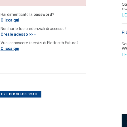
Corte costituzionale: illegittimo il blocco delle
GS
autorizzazioni FER nelle aree ...
ri
Hai dimenticato la
password
?
LEGGI DI PIÙ
LE
Clicca qui
Non hai le tue credenziali di accesso?
FILO DIRETTO
FI
/ 22-07-2026
Creale adesso >>>
NAZIONALE: Iperammortamento: al via le
comunicazioni di conferma; SUD: al via il...
Vuoi conoscere i servizi di Elettricità Futura?
Sc
iesta
We
Clicca qui
LEGGI DI PIÙ
LE
TIZIE PER GLI ASSOCIATI