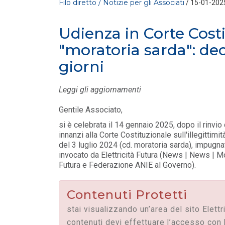
Filo diretto / Notizie per gli Associati
/ 15-01-202
Udienza in Corte Costi
"moratoria sarda": dec
giorni
Leggi gli aggiornamenti
FILO DIRETTO
/ 29-07-2026
Gentile Associato,
MASE: approvata la Guida operativa dei
si è celebrata il 14 gennaio 2025, dopo il rinvi
Certificati Bianchi
innanzi alla Corte Costituzionale sull'illegittimi
LEGGI DI PIÙ
del 3 luglio 2024 (cd. moratoria sarda), impug
invocato da Elettricità Futura (News | News | Mor
Futura e Federazione ANIE al Governo).
FILO DIRETTO
/ 28-07-2026
Mission Innovation 2.0 | Avviso Pubblic
Bando Idrogeno
Contenuti Protetti
LEGGI DI PIÙ
stai visualizzando un’area del sito Elettr
contenuti devi effettuare l’accesso con 