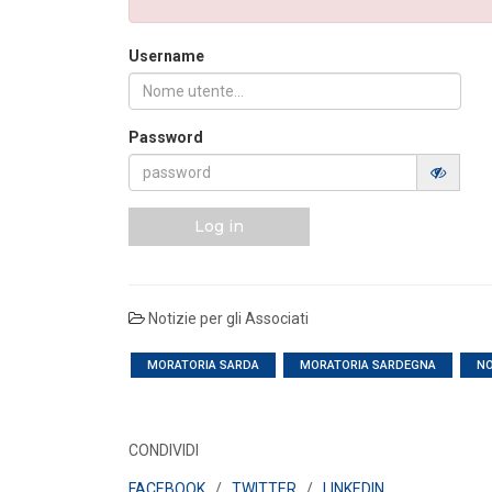
FILO DIRETTO
/ 27-07-2026
Scopri la convenzione con
Username
Edenred
LEGGI DI PIÙ
Password
FILO DIRETTO
/ 24-07-2026
GSE: Energy Release 2.0, riaperta la rich
di delega a Soggetti Terzi Delega...
Log in
LEGGI DI PIÙ
Notizie per gli Associati
MORATORIA SARDA
MORATORIA SARDEGNA
NO
CONDIVIDI
FACEBOOK
/
TWITTER
/
LINKEDIN