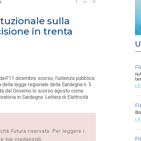
5
tuzionale sulla
isione in trenta
U
FILO DIRETTO
FI
/ 24-07-2026
Bando: si segnala quello del MIMIT per
NA
o dell'11 dicembre scorso, l'udienza pubblica
contributi alle PMI
te
tà della legge regionale della Sardegna n. 5
LEGGI DI PIÙ
LE
nata dal Governo lo scorso agosto come
atoria in Sardegna: Lettera di Elettricità
FILO DIRETTO
FI
/ 23-07-2026
o
La settimana di EF - n. 27 - 2026
Bo
LEGGI DI PIÙ
LE
icità Futura riservata. Per leggere i
FILO DIRETTO
FI
/ 23-07-2026
le tue credenziali