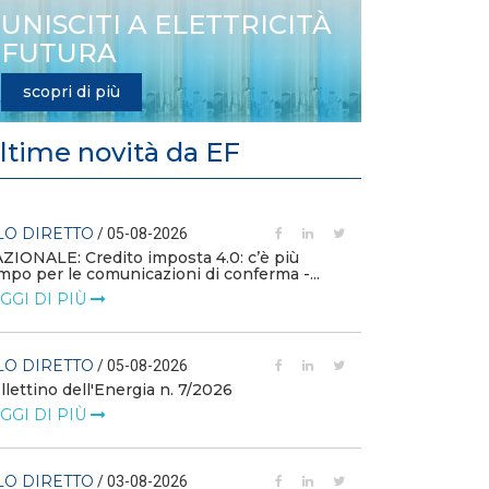
UNISCITI A ELETTRICITÀ
FUTURA
scopri di più
ltime novità da EF
LO DIRETTO
FILO DIRETTO
/ 05-08-2026
ZIONALE: Credito imposta 4.0: c’è più
mpo per le comunicazioni di conferma -...
L'idroelettrico
GW di eolico e
GGI DI PIÙ
nuove reti
LEGGI DI PIÙ
LO DIRETTO
/ 05-08-2026
llettino dell'Energia n. 7/2026
FILO DIRETTO
GGI DI PIÙ
MASE: al via i 
istanze di val
LEGGI DI PIÙ
LO DIRETTO
/ 03-08-2026