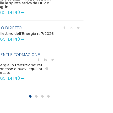
alia la spinta arriva da BEV e
corrispettivi un
ug-in
delle component
GGI DI PIÙ
LEGGI DI PIÙ
LO DIRETTO
POLICY
llettino dell'Energia n. 7/2026
Misure transito
riduzione dei p
GGI DI PIÙ
dell’energi...
LEGGI DI PIÙ
ENTI E FORMAZIONE
POLICY
ergia in transizione: reti
Disposizioni fu
nnesse e nuovi equilibri di
riconoscimento
rcato
straordinario vo
GGI DI PIÙ
LEGGI DI PIÙ