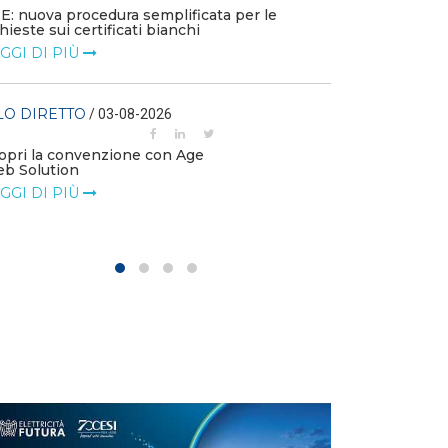
E: nuova procedura semplificata per le
chieste sui certificati bianchi
FILO DIRETTO
GGI DI PIÙ
La settimana di
LEGGI DI PIÙ
LO DIRETTO
/ 03-08-2026
FILO DIRETTO
opri la convenzione con Age
b Solution
NAZIONALE: In 
investimenti in 
GGI DI PIÙ
LEGGI DI PIÙ