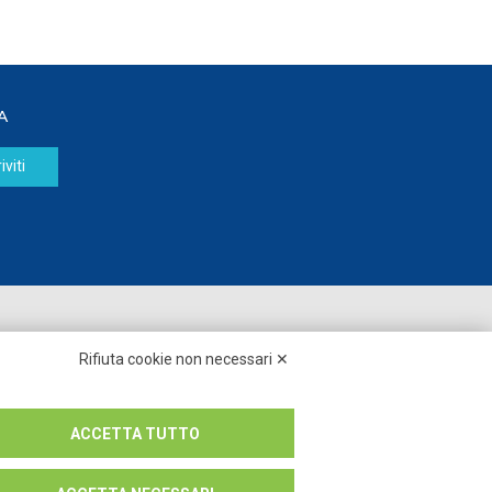
A
iviti
Seguici su:
Rifiuta cookie non necessari ✕
ACCETTA TUTTO