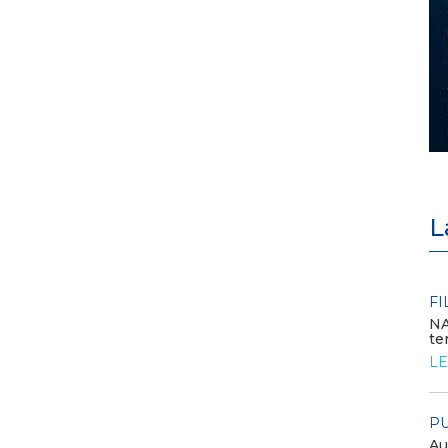
L
EVENTI E FORMAZIONE
FI
NA
te
Congresso annuale ATI 2026
LE
LEGGI DI PIÙ
PU
FILO DIRETTO
Au