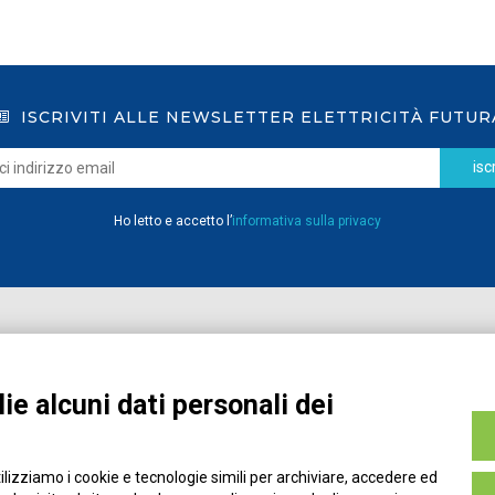
ISCRIVITI ALLE NEWSLETTER ELETTRICITÀ FUTUR
iscr
Ho letto e accetto l’
informativa sulla privacy
Home
Pubblicazioni
Registrati
Media
ie alcuni dati personali dei
MyPage
Eventi e Formazione
Chi siamo
Contatti
tilizziamo i cookie e tecnologie simili per archiviare, accedere ed
Filo diretto
Credits