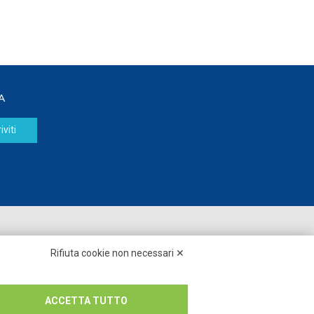
A
iviti
Seguici su:
Rifiuta cookie non necessari ✕
ACCETTA TUTTO