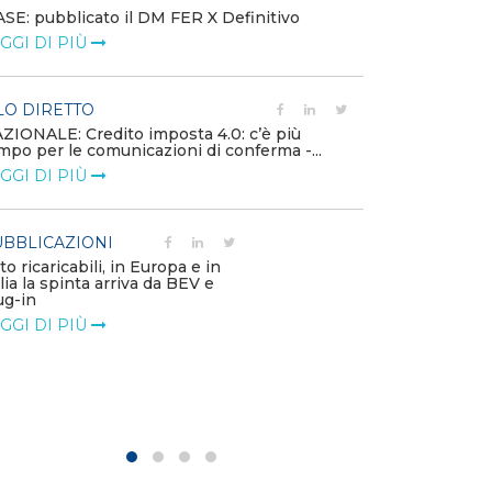
SE: pubblicato il DM FER X Definitivo
Energia in tran
GGI DI PIÙ
connesse e nuo
mercato
LEGGI DI PIÙ
LO DIRETTO
ZIONALE: Credito imposta 4.0: c’è più
mpo per le comunicazioni di conferma -...
PUBBLICAZIO
GGI DI PIÙ
Minerali critici
diventa priorit
LEGGI DI PIÙ
BBLICAZIONI
to ricaricabili, in Europa e in
alia la spinta arriva da BEV e
POLICY
ug-in
Modalità di ri
GGI DI PIÙ
corrispettivi un
delle component
LEGGI DI PIÙ