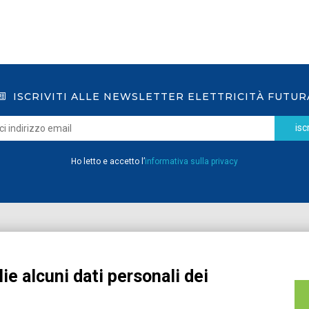
ISCRIVITI ALLE NEWSLETTER ELETTRICITÀ FUTUR
iscr
Ho letto e accetto l’
informativa sulla privacy
Home
Pubblicazioni
Registrati
Media
ie alcuni dati personali dei
MyPage
Eventi e Formazione
Chi siamo
Contatti