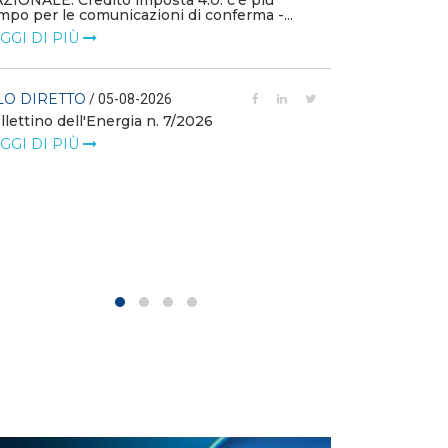
ZIONALE: Credito imposta 4.0: c’è più
mpo per le comunicazioni di conferma -...
FILO DIRETTO
GGI DI PIÙ
L'idroelettrico
GW di eolico e
nuove reti
LO DIRETTO
/ 05-08-2026
llettino dell'Energia n. 7/2026
LEGGI DI PIÙ
GGI DI PIÙ
FILO DIRETTO
MASE: al via i 
istanze di val
LEGGI DI PIÙ