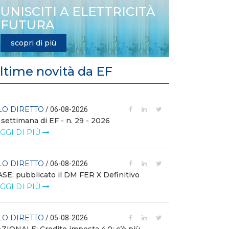
UNISCITI A ELETTRICITÀ
FUTURA
scopri di più
ltime novità da EF
LO DIRETTO
FILO DIRETTO
/ 06-08-2026
 settimana di EF - n. 29 - 2026
GSE: nuova pro
richieste sui ce
GGI DI PIÙ
LEGGI DI PIÙ
LO DIRETTO
/ 06-08-2026
FILO DIRETTO
SE: pubblicato il DM FER X Definitivo
GGI DI PIÙ
Scopri la con
Web Solution
LEGGI DI PIÙ
LO DIRETTO
/ 05-08-2026