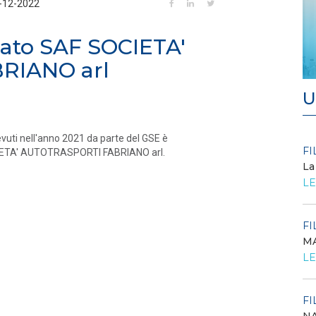
-12-2022
iato SAF SOCIETA'
RIANO arl
U
evuti nell'anno 2021 da parte del GSE è
FILO DIRETTO
FI
/ 27-07-2026
CIETA' AUTOTRASPORTI FABRIANO arl.
La
Scopri la convenzione con
LE
Edenred
LEGGI DI PIÙ
FI
MA
FILO DIRETTO
/ 24-07-2026
O...
LE
GSE: Energy Release 2.0, riaperta la richiesta
di delega a Soggetti Terzi Delega...
LEGGI DI PIÙ
FI