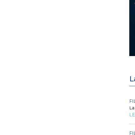
L
POLICY
FI
Criticità del meccanismo di
La
approvvigionamento della FCR
LE
– Allegato A.83 del Cod...
LEGGI DI PIÙ
FI