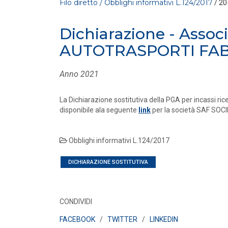
Filo diretto / Obblighi informativi L.124/2017
/ 20
Dichiarazione - Assoc
AUTOTRASPORTI FAB
Anno 2021
La Dichiarazione sostitutiva della PGA per incassi ric
FILO DIRETTO
/ 30-07-2026
disponibile ala seguente
link
per la società SAF SO
La settimana di EF - n. 28 - 2026
LEGGI DI PIÙ
Obblighi informativi L.124/2017
FILO DIRETTO
DICHIARAZIONE SOSTITUTIVA
/ 29-07-2026
NAZIONALE: In arrivo incentivi per
investimenti in Intelligenza Artificiale – L
LEGGI DI PIÙ
CONDIVIDI
FACEBOOK
/
TWITTER
/
LINKEDIN
FILO DIRETTO
/ 29-07-2026