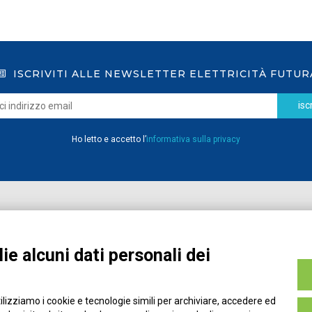
ISCRIVITI ALLE NEWSLETTER ELETTRICITÀ FUTUR
iscr
Ho letto e accetto l’
informativa sulla privacy
Home
Pubblicazioni
Registrati
Media
ie alcuni dati personali dei
MyPage
Eventi e Formazione
Chi siamo
Contatti
tilizziamo i cookie e tecnologie simili per archiviare, accedere ed
Filo diretto
Credits