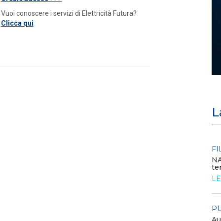
Vuoi conoscere i servizi di Elettricità Futura?
Clicca qui
L
EVENTI E FORMAZIONE
FI
NA
te
Congresso annuale ATI 2026
LE
LEGGI DI PIÙ
PU
FILO DIRETTO
Au