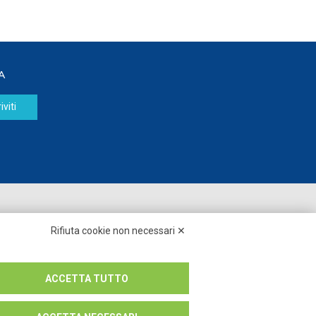
A
iviti
Seguici su:
Rifiuta cookie non necessari ✕
ACCETTA TUTTO