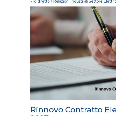
Filo diretto / Relazioni Industriali Settore Elettri
FILO DIRETTO
/ 29-07-2026
MASE: approvata la Guida operativa dei
Certificati Bianchi
LEGGI DI PIÙ
FILO DIRETTO
/ 28-07-2026
Mission Innovation 2.0 | Avviso Pubblic
Bando Idrogeno
LEGGI DI PIÙ
Rinnovo Contratto Ele