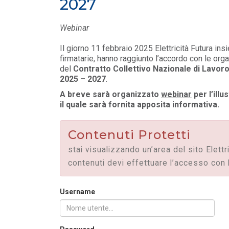
2027
FILO DIRETTO
/ 27-07-2026
Scopri la convenzione con
Webinar
Edenred
LEGGI DI PIÙ
Il giorno 11 febbraio 2025 Elettricità Futura ins
firmatarie, hanno raggiunto l’accordo con le orga
del
Contratto Collettivo Nazionale di Lavoro 
FILO DIRETTO
/ 24-07-2026
2025 – 2027
.
GSE: Energy Release 2.0, riaperta la rich
A breve sarà organizzato
webinar
per l’ill
di delega a Soggetti Terzi Delega...
il quale sarà fornita apposita informativa.
LEGGI DI PIÙ
Contenuti Protetti
stai visualizzando un’area del sito Elettr
contenuti devi effettuare l’accesso con 
Username