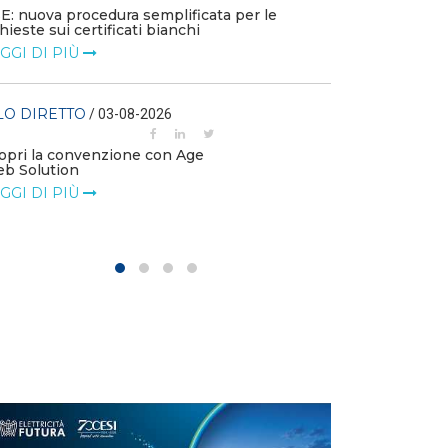
E: nuova procedura semplificata per le
chieste sui certificati bianchi
FILO DIRETTO
GGI DI PIÙ
La settimana di
LEGGI DI PIÙ
LO DIRETTO
/ 03-08-2026
FILO DIRETTO
opri la convenzione con Age
b Solution
NAZIONALE: In 
investimenti in 
GGI DI PIÙ
LEGGI DI PIÙ