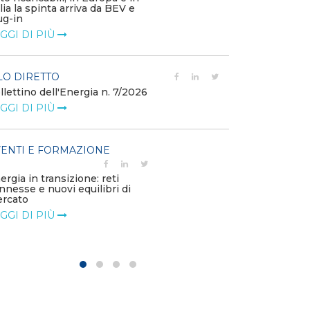
alia la spinta arriva da BEV e
corrispettivi un
ug-in
delle component
GGI DI PIÙ
LEGGI DI PIÙ
LO DIRETTO
POLICY
llettino dell'Energia n. 7/2026
Misure transito
riduzione dei p
GGI DI PIÙ
dell’energi...
LEGGI DI PIÙ
ENTI E FORMAZIONE
POLICY
ergia in transizione: reti
Disposizioni fu
nnesse e nuovi equilibri di
riconoscimento
rcato
straordinario vo
GGI DI PIÙ
LEGGI DI PIÙ