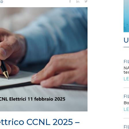
co
U
FILO DIRETTO
FI
/ 24-07-2026
Bando: si segnala quello del MIMIT per
NA
contributi alle PMI
te
LEGGI DI PIÙ
LE
FILO DIRETTO
FI
/ 23-07-2026
o
La settimana di EF - n. 27 - 2026
Bo
LEGGI DI PIÙ
LE
ttrico CCNL 2025 –
FILO DIRETTO
FI
/ 23-07-2026