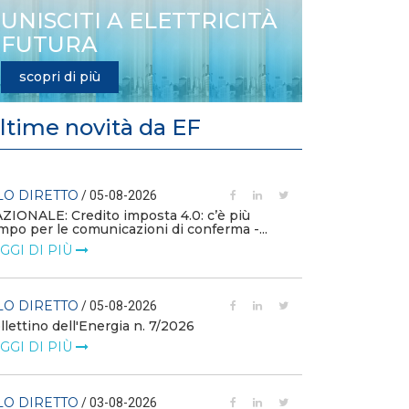
UNISCITI A ELETTRICITÀ
FUTURA
scopri di più
ltime novità da EF
LO DIRETTO
FILO DIRETTO
/ 05-08-2026
ZIONALE: Credito imposta 4.0: c’è più
mpo per le comunicazioni di conferma -...
L'idroelettrico
GW di eolico e
GGI DI PIÙ
nuove reti
LEGGI DI PIÙ
LO DIRETTO
/ 05-08-2026
llettino dell'Energia n. 7/2026
FILO DIRETTO
GGI DI PIÙ
MASE: al via i 
istanze di val
LEGGI DI PIÙ
LO DIRETTO
/ 03-08-2026