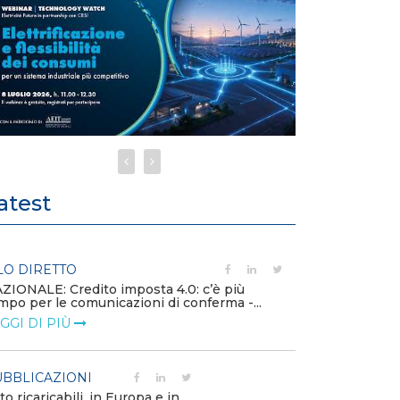
atest
LO DIRETTO
PUBBLICAZIO
ZIONALE: Credito imposta 4.0: c’è più
Minerali critici
mpo per le comunicazioni di conferma -...
diventa priorit
GGI DI PIÙ
LEGGI DI PIÙ
BBLICAZIONI
POLICY
to ricaricabili, in Europa e in
Modalità di ri