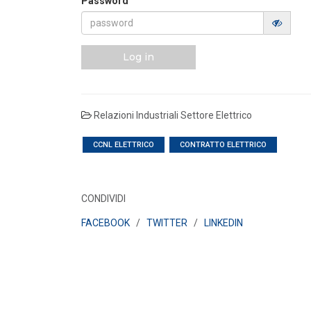
Password
Log in
Relazioni Industriali Settore Elettrico
CCNL ELETTRICO
CONTRATTO ELETTRICO
CONDIVIDI
POLICY
FACEBOOK
/
TWITTER
/
LINKEDIN
Sezione degli annunci qualificati
della Bacheca PPA e ruolo del
GSE come garante...
LEGGI DI PIÙ
POLICY