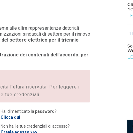
Corte costituzionale: illegittimo il blocco delle
GS
autorizzazioni FER nelle aree ...
ri
LEGGI DI PIÙ
LE
ieme alle altre rappresentanze datoriali
FILO DIRETTO
FI
nizzazioni sindacali di settore per il rinnovo
/ 22-07-2026
del settore elettrico per il triennio
NAZIONALE: Iperammortamento: al via le
comunicazioni di conferma; SUD: al via il...
Sc
iesta
We
LEGGI DI PIÙ
ustrazione dei contenuti dell’accordo, per
LE
icità Futura riservata. Per leggere i
le tue credenziali
Hai dimenticato la
password
?
Clicca qui
Non hai le tue credenziali di accesso?
Creale adesso >>>