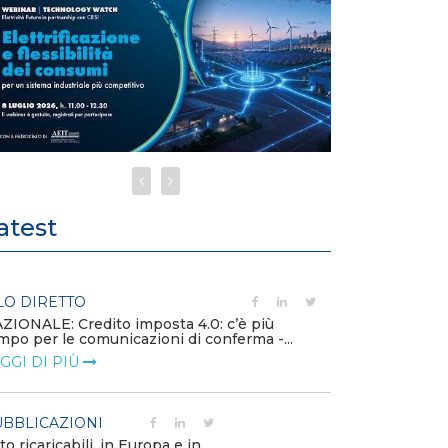
atest
LO DIRETTO
PUBBLICAZIO
ZIONALE: Credito imposta 4.0: c’è più
Minerali critici
mpo per le comunicazioni di conferma -...
diventa priorit
GGI DI PIÙ
LEGGI DI PIÙ
BBLICAZIONI
POLICY
to ricaricabili, in Europa e in
Modalità di ri