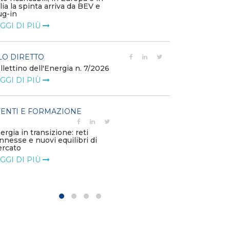
alia la spinta arriva da BEV e
corrispettivi un
ug-in
delle component
GGI DI PIÙ
LEGGI DI PIÙ
LO DIRETTO
POLICY
llettino dell'Energia n. 7/2026
Misure transito
riduzione dei p
GGI DI PIÙ
dell’energi...
LEGGI DI PIÙ
ENTI E FORMAZIONE
POLICY
ergia in transizione: reti
Disposizioni fu
nnesse e nuovi equilibri di
riconoscimento
rcato
straordinario vo
GGI DI PIÙ
LEGGI DI PIÙ