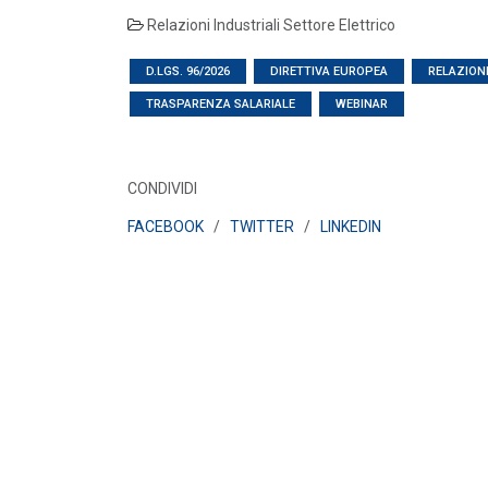
Aggiornamento Allegato A.18 e
Relazioni Industriali Settore Elettrico
Capitolo 1A del Codice di Rete
LEGGI DI PIÙ
D.LGS. 96/2026
DIRETTIVA EUROPEA
RELAZIONI
TRASPARENZA SALARIALE
WEBINAR
POLICY
Criticità del meccanismo di
approvvigionamento della FCR
– Allegato A.83 del Cod...
CONDIVIDI
LEGGI DI PIÙ
FACEBOOK
/
TWITTER
/
LINKEDIN
POLICY
Costi di adeguamento per
l’installazione dell’UPDM sugli
impianti di produzione ...
LEGGI DI PIÙ