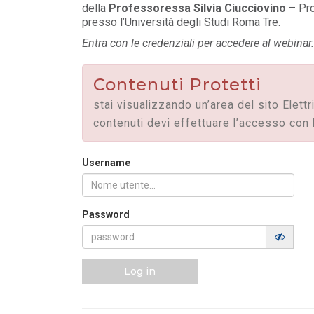
della
Professoressa Silvia Ciucciovino
– Pro
presso l’Università degli Studi Roma Tre.
Entra con le credenziali per accedere al webinar.
Contenuti Protetti
stai visualizzando un’area del sito Elettr
contenuti devi effettuare l’accesso con 
Username
POLICY
Password
Sezione degli annunci qualificati
della Bacheca PPA e ruolo del
GSE come garante...
LEGGI DI PIÙ
Log in
POLICY