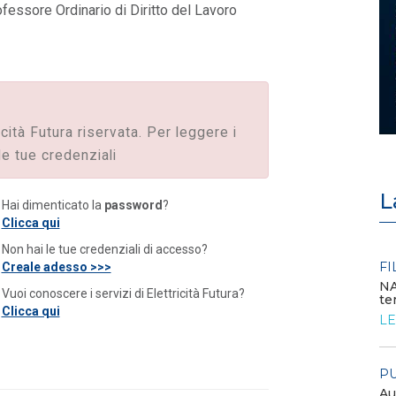
fessore Ordinario di Diritto del Lavoro
icità Futura riservata. Per leggere i
le tue credenziali
L
Hai dimenticato la
password
?
Clicca qui
Non hai le tue credenziali di accesso?
EVENTI E FORMAZIONE
FI
Creale adesso >>>
NA
Vuoi conoscere i servizi di Elettricità Futura?
te
Congresso annuale ATI 2026
Clicca qui
LE
LEGGI DI PIÙ
PU
FILO DIRETTO
Au