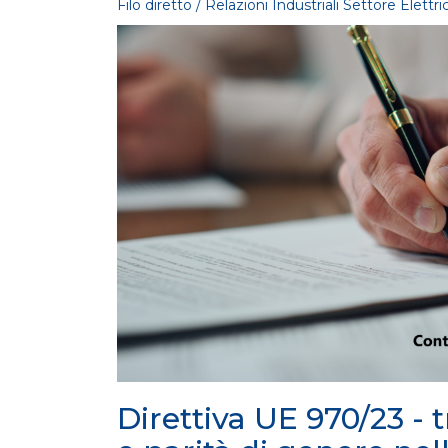
Filo diretto / Relazioni Industriali Settore Elettri
FILO DIRETTO
/ 29-07-2026
MASE: approvata la Guida operativa dei
Certificati Bianchi
LEGGI DI PIÙ
FILO DIRETTO
/ 28-07-2026
Mission Innovation 2.0 | Avviso Pubblic
Bando Idrogeno
LEGGI DI PIÙ
Direttiva UE 970/23 - 