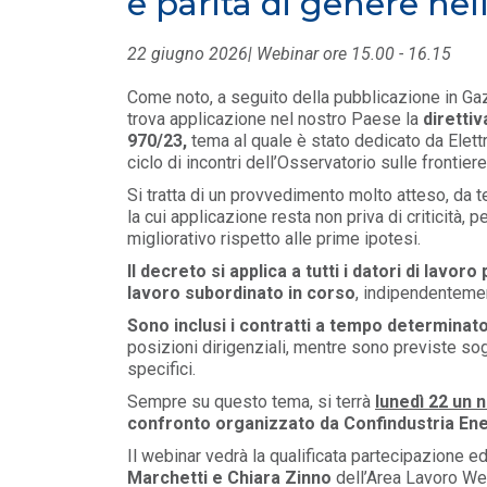
e parità di genere nel
FILO DIRETTO
/ 27-07-2026
Scopri la convenzione con
22 giugno 2026| Webinar ore 15.00 - 16.15
Edenred
LEGGI DI PIÙ
Come noto, a seguito della pubblicazione in Ga
trova applicazione nel nostro Paese la
diretti
970/23,
tema al quale è stato dedicato da Elettr
FILO DIRETTO
/ 24-07-2026
ciclo di incontri dell’Osservatorio sulle frontiere
GSE: Energy Release 2.0, riaperta la rich
Si tratta di un provvedimento molto atteso, da 
di delega a Soggetti Terzi Delega...
la cui applicazione resta non priva di criticità, 
LEGGI DI PIÙ
migliorativo rispetto alle prime ipotesi.
Il decreto si applica a tutti i datori di lavoro
lavoro subordinato in corso
, indipendenteme
Sono inclusi i contratti a tempo determinat
posizioni dirigenziali, mentre sono previste sog
specifici.
Sempre su questo tema, si terrà
lunedì 22 un 
confronto organizzato da Confindustria En
Il webinar vedrà la qualificata partecipazione e
Marchetti e Chiara Zinno
dell’Area Lavoro Wel