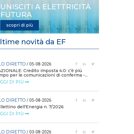
UNISCITI A ELETTRICITÀ
FUTURA
scopri di più
ltime novità da EF
LO DIRETTO
FILO DIRETTO
/ 05-08-2026
ZIONALE: Credito imposta 4.0: c’è più
mpo per le comunicazioni di conferma -...
L'idroelettrico
GW di eolico e
GGI DI PIÙ
nuove reti
LEGGI DI PIÙ
LO DIRETTO
/ 05-08-2026
llettino dell'Energia n. 7/2026
FILO DIRETTO
GGI DI PIÙ
MASE: al via i 
istanze di val
LEGGI DI PIÙ
LO DIRETTO
/ 03-08-2026