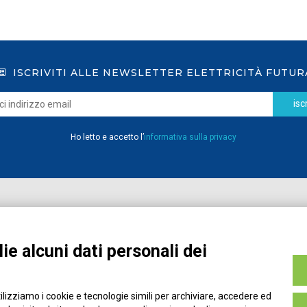
ISCRIVITI ALLE NEWSLETTER ELETTRICITÀ FUTUR
iscr
Ho letto e accetto l’
informativa sulla privacy
Home
Pubblicazioni
Registrati
Media
ie alcuni dati personali dei
MyPage
Eventi e Formazione
Chi siamo
Contatti
tilizziamo i cookie e tecnologie simili per archiviare, accedere ed
Filo diretto
Credits