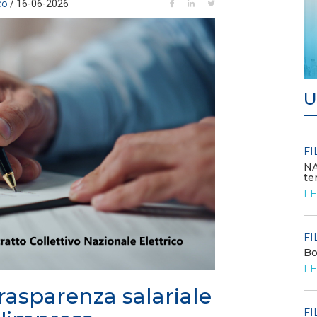
co
/ 16-06-2026
U
FILO DIRETTO
FI
/ 24-07-2026
Bando: si segnala quello del MIMIT per
NA
contributi alle PMI
te
LEGGI DI PIÙ
LE
FILO DIRETTO
FI
/ 23-07-2026
o
La settimana di EF - n. 27 - 2026
Bo
LEGGI DI PIÙ
LE
trasparenza salariale
FILO DIRETTO
FI
/ 23-07-2026