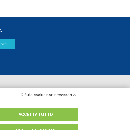
A
iviti
Seguici su:
Rifiuta cookie non necessari ✕
ACCETTA TUTTO