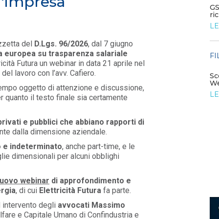
l'impresa
Corte costituzionale: illegittimo il blocco delle
GS
autorizzazioni FER nelle aree ...
ri
LEGGI DI PIÙ
LE
zzetta del
D.Lgs. 96/2026
, dal 7 giugno
va europea su trasparenza salariale
FILO DIRETTO
FI
/ 22-07-2026
icità Futura un webinar in data 21 aprile nel
NAZIONALE: Iperammortamento: al via le
 del lavoro con l’avv. Cafiero.
comunicazioni di conferma; SUD: al via il...
Sc
iesta
We
LEGGI DI PIÙ
tempo oggetto di attenzione e discussione,
LE
per quanto il testo finale sia certamente
 privati e pubblici che abbiano rapporti di
nte dalla dimensione aziendale.
o e indeterminato
, anche part-time, e le
lie dimensionali per alcuni obblighi
nuovo webinar
di approfondimento e
ergia
, di cui
Elettricità Futura
fa parte.
d intervento degli
avvocati Massimo
fare e Capitale Umano di Confindustria e