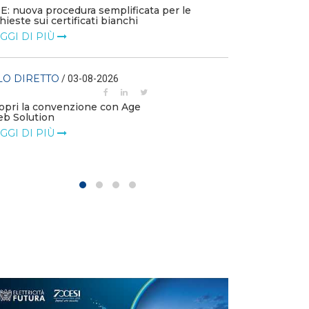
E: nuova procedura semplificata per le
chieste sui certificati bianchi
FILO DIRETTO
GGI DI PIÙ
La settimana di
LEGGI DI PIÙ
LO DIRETTO
/ 03-08-2026
FILO DIRETTO
opri la convenzione con Age
b Solution
NAZIONALE: In 
investimenti in 
GGI DI PIÙ
LEGGI DI PIÙ