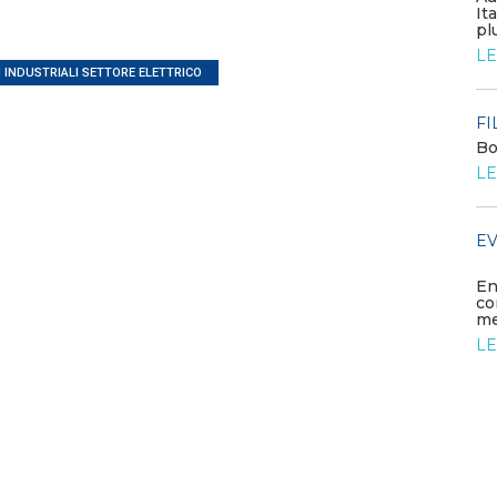
GSE: nuova procedura semplificata per le
It
richieste sui certificati bianchi
pl
LEGGI DI PIÙ
LE
 INDUSTRIALI SETTORE ELETTRICO
MEDIA
FI
Diamo il benvenuto ai nuovi
Bo
associati
LE
LEGGI DI PIÙ
EV
FILO DIRETTO
Scopri la convenzione con Age
Web Solution
En
co
LEGGI DI PIÙ
me
LE