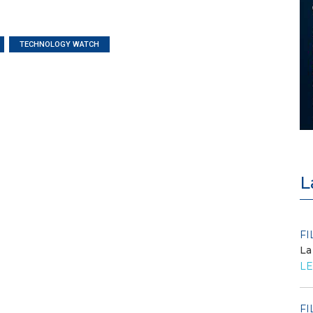
TECHNOLOGY WATCH
L
POLICY
FI
Criticità del meccanismo di
La
approvvigionamento della FCR
LE
– Allegato A.83 del Cod...
LEGGI DI PIÙ
FI