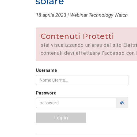
solare
MASE: approvata la Guida operativa dei
Certificati Bianchi
18 aprile 2023 | Webinar Technology Watch
LEGGI DI PIÙ
Contenuti Protetti
FILO DIRETTO
/ 28-07-2026
Mission Innovation 2.0 | Avviso Pubblic
stai visualizzando un’area del sito Elettr
Bando Idrogeno
LEGGI DI PIÙ
contenuti devi effettuare l’accesso con 
Username
Password
Log in