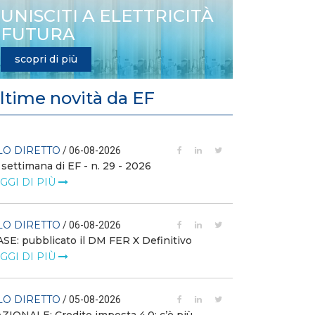
UNISCITI A ELETTRICITÀ
FUTURA
scopri di più
ltime novità da EF
LO DIRETTO
FILO DIRETTO
/ 06-08-2026
 settimana di EF - n. 29 - 2026
GSE: nuova pro
richieste sui ce
GGI DI PIÙ
LEGGI DI PIÙ
LO DIRETTO
/ 06-08-2026
FILO DIRETTO
SE: pubblicato il DM FER X Definitivo
GGI DI PIÙ
Scopri la con
Web Solution
LEGGI DI PIÙ
LO DIRETTO
/ 05-08-2026