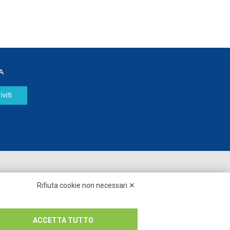
A
iviti
Seguici su:
Rifiuta cookie non necessari ✕
ACCETTA TUTTO