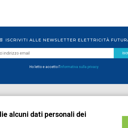
ISCRIVITI ALLE NEWSLETTER ELETTRICITÀ FUTUR
iscr
Ho letto e accetto l’
informativa sulla privacy
Home
Pubblicazioni
Registrati
Media
ie alcuni dati personali dei
MyPage
Eventi e Formazione
Chi siamo
Contatti