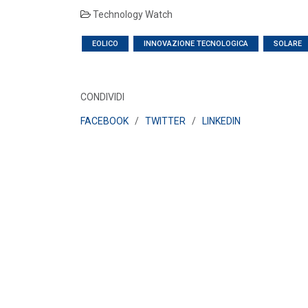
Technology Watch
EOLICO
INNOVAZIONE TECNOLOGICA
SOLARE
CONDIVIDI
FACEBOOK
/
TWITTER
/
LINKEDIN
POLICY
Misure transitorie funzionali alla
riduzione dei prezzi all’ingrosso
dell’energi...
LEGGI DI PIÙ