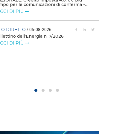
ZIONALE: Credito imposta 4.0: c’è più
mpo per le comunicazioni di conferma -...
FILO DIRETTO
GGI DI PIÙ
L'idroelettrico
GW di eolico e
nuove reti
LO DIRETTO
/ 05-08-2026
llettino dell'Energia n. 7/2026
LEGGI DI PIÙ
GGI DI PIÙ
FILO DIRETTO
MASE: al via i 
istanze di val
LEGGI DI PIÙ