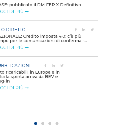
SE: pubblicato il DM FER X Definitivo
Energia in tran
GGI DI PIÙ
connesse e nuo
mercato
LEGGI DI PIÙ
LO DIRETTO
ZIONALE: Credito imposta 4.0: c’è più
mpo per le comunicazioni di conferma -...
PUBBLICAZIO
GGI DI PIÙ
Minerali critici
diventa priorit
LEGGI DI PIÙ
BBLICAZIONI
to ricaricabili, in Europa e in
alia la spinta arriva da BEV e
POLICY
ug-in
Modalità di ri
GGI DI PIÙ
corrispettivi un
delle component
LEGGI DI PIÙ