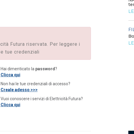
NA
te
FILO DIRETTO
/ 24-07-2026
LE
Bando: si segnala quello del MIMIT per
contributi alle PMI
LEGGI DI PIÙ
FI
Bo
o
LE
FILO DIRETTO
icità Futura riservata. Per leggere i
/ 23-07-2026
La settimana di EF - n. 27 - 2026
le tue credenziali
LEGGI DI PIÙ
Hai dimenticato la
password
?
Clicca qui
Non hai le tue credenziali di accesso?
Creale adesso >>>
Vuoi conoscere i servizi di Elettricità Futura?
Clicca qui