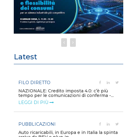
Latest
FILO DIRETTO
PU
NAZIONALE: Credito imposta 4.0: c’è più
Min
tempo per le comunicazioni di conferma -...
gl
LEGGI DI PIÙ
LE
PUBBLICAZIONI
PO
Auto ricaricabili, in Europa e in Italia la spinta
Mo