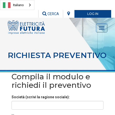
Italiano
CERCA
LOG IN
Toggle
navigati
RICHIESTA PREVENTIVO
Compila il modulo e
richiedi il preventivo
Società (scrivi la ragione sociale):