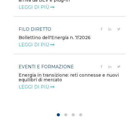
arriva da BEV e plug-in
va
LEGGI DI PIÙ
LE
FILO DIRETTO
PO
Bollettino dell'Energia n. 7/2026
Mi
dei
LEGGI DI PIÙ
LE
EVENTI E FORMAZIONE
ion
PO
Energia in transizione: reti connesse e nuovi
equilibri di mercato
Di
co
LEGGI DI PIÙ
LE