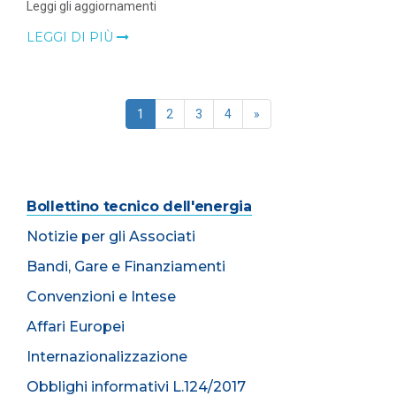
Leggi gli aggiornamenti
LEGGI DI PIÙ
1
2
3
4
»
Bollettino tecnico dell'energia
Notizie per gli Associati
Bandi, Gare e Finanziamenti
Convenzioni e Intese
Affari Europei
Internazionalizzazione
Obblighi informativi L.124/2017