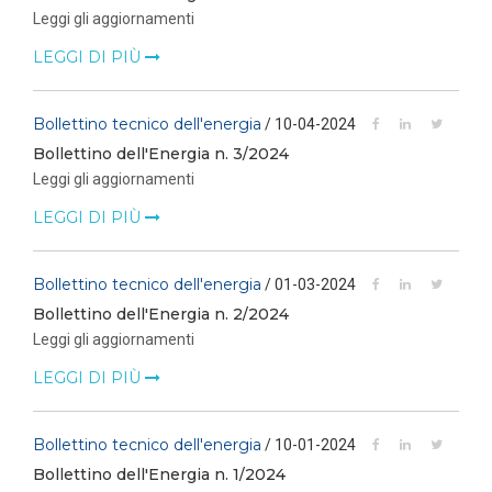
Leggi gli aggiornamenti
LEGGI DI PIÙ
Bollettino tecnico dell'energia
/ 10-04-2024
Bollettino dell'Energia n. 3/2024
Leggi gli aggiornamenti
LEGGI DI PIÙ
Bollettino tecnico dell'energia
/ 01-03-2024
Bollettino dell'Energia n. 2/2024
Leggi gli aggiornamenti
LEGGI DI PIÙ
Bollettino tecnico dell'energia
/ 10-01-2024
Bollettino dell'Energia n. 1/2024