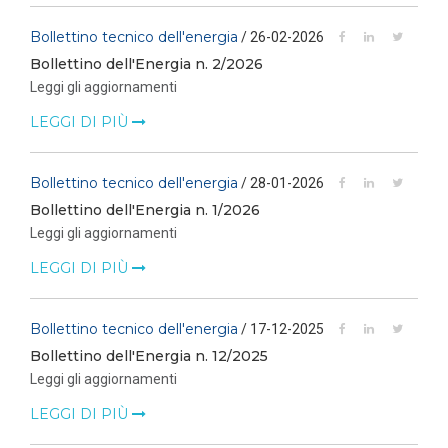
Bollettino tecnico dell'energia
/ 26-02-2026
Bollettino dell'Energia n. 2/2026
Leggi gli aggiornamenti
LEGGI DI PIÙ
Bollettino tecnico dell'energia
/ 28-01-2026
Bollettino dell'Energia n. 1/2026
Leggi gli aggiornamenti
LEGGI DI PIÙ
Bollettino tecnico dell'energia
/ 17-12-2025
Bollettino dell'Energia n. 12/2025
Leggi gli aggiornamenti
LEGGI DI PIÙ