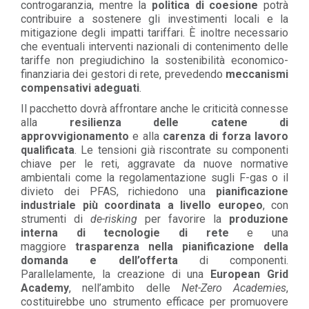
controgaranzia, mentre la
politica di coesione
potrà
contribuire a sostenere gli investimenti locali e la
mitigazione degli impatti tariffari. È inoltre necessario
che eventuali interventi nazionali di contenimento delle
tariffe non pregiudichino la sostenibilità economico-
finanziaria dei gestori di rete, prevedendo
meccanismi
compensativi adeguati
.
Il pacchetto dovrà affrontare anche le criticità connesse
alla
resilienza delle catene di
approvvigionamento
e alla
carenza di forza lavoro
qualificata
. Le tensioni già riscontrate su componenti
chiave per le reti, aggravate da nuove normative
ambientali come la regolamentazione sugli F-gas o il
divieto dei PFAS, richiedono una
pianificazione
industriale più coordinata a livello europeo
, con
strumenti di
de-risking
per favorire la
produzione
interna di tecnologie di rete
e una
maggiore
trasparenza nella pianificazione della
domanda e dell’offerta
di componenti.
Parallelamente, la creazione di una
European Grid
Academy
, nell’ambito delle
Net-Zero Academies
,
costituirebbe uno strumento efficace per promuovere