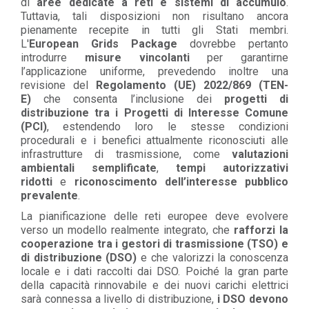
di
aree dedicate a reti e sistemi di accumulo
.
Tuttavia, tali disposizioni non risultano ancora
pienamente recepite in tutti gli Stati membri.
L'
European Grids Package
dovrebbe pertanto
introdurre
misure vincolanti
per garantirne
l’applicazione uniforme, prevedendo inoltre una
revisione del
Regolamento (UE) 2022/869 (TEN-
E)
che consenta l’inclusione dei
progetti di
distribuzione tra i Progetti di Interesse Comune
(PCI)
, estendendo loro le stesse condizioni
procedurali e i benefici attualmente riconosciuti alle
infrastrutture di trasmissione, come
valutazioni
ambientali semplificate
,
tempi autorizzativi
ridotti
e
riconoscimento dell’interesse pubblico
prevalente
.
La pianificazione delle reti europee deve evolvere
verso un modello realmente integrato, che
rafforzi la
cooperazione tra i gestori di trasmissione (TSO) e
di distribuzione (DSO)
e che valorizzi la conoscenza
locale e i dati raccolti dai DSO. Poiché la gran parte
della capacità rinnovabile e dei nuovi carichi elettrici
sarà connessa a livello di distribuzione,
i DSO devono