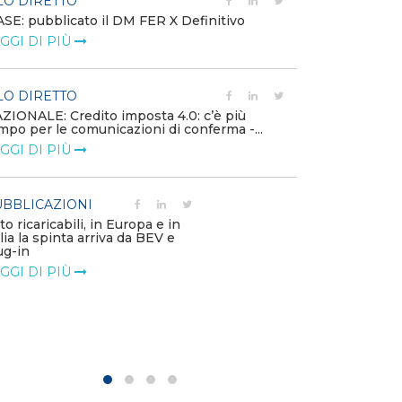
LO DIRETTO
EVENTI E FO
SE: pubblicato il DM FER X Definitivo
Energia in tran
GGI DI PIÙ
connesse e nuo
mercato
LEGGI DI PIÙ
LO DIRETTO
ZIONALE: Credito imposta 4.0: c’è più
mpo per le comunicazioni di conferma -...
PUBBLICAZIO
GGI DI PIÙ
Minerali critici
diventa priorit
LEGGI DI PIÙ
BBLICAZIONI
to ricaricabili, in Europa e in
alia la spinta arriva da BEV e
POLICY
ug-in
Modalità di ri
GGI DI PIÙ
corrispettivi un
delle component
LEGGI DI PIÙ