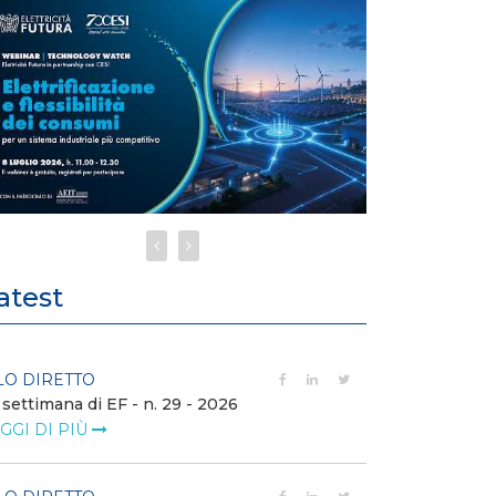
atest
LO DIRETTO
FILO DIRETTO
 settimana di EF - n. 29 - 2026
Bollettino dell
GGI DI PIÙ
LEGGI DI PIÙ