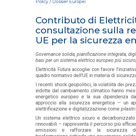
Policy / Dossier Europei
Contributo di Elettrici
consultazione sulla r
UE per la sicurezza e
Governance solida, pianificazione integrata, dig
basi per un sistema elettrico europeo più sicuro,
POLICY
Elettricità Futura accoglie con favore l’inizia
Compensazioni venditori
quadro normativo dell’UE in materia di sicurezz
mancati ricavi forniture "zone
rosse" e gestione morosit...
I recenti shock geopolitici, la volatilità dei pre
LEGGI DI PIÙ
indotte dal cambiamento climatico hanno mess
energetico europeo e la sua dipendenza da 
approccio alla sicurezza energetica — un ap
POLICY
elettrificazione e digitalizzazione come pilastri 
Adeguamento Codice di
condotta commerciale al DL
Un sistema elettrico sicuro e decarbonizzato –
3/2026 “market design”
rinnovabili – rappresenta il percorso più efficien
LEGGI DI PIÙ
emissioni e rafforzare la sicurezza dell