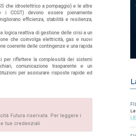
 che idroelettrico a pompaggio) e le altre
ome i CCGT) devono essere pienamente
liorano efficienza, stabilità e resilienza,
a logica reattiva di gestione delle crisi a un
ione che coinvolga elettricità, gas e nuovi
ione coerente delle contingenze e una rapida
 per riflettere la complessità dei sistemi
 chiari, comunicazione trasparente e un
tituzioni per assicurare risposte rapide ed
L
POLICY
FI
Criticità del meccanismo di
La
approvvigionamento della FCR
icità Futura riservata. Per leggere i
LE
– Allegato A.83 del Cod...
le tue credenziali
LEGGI DI PIÙ