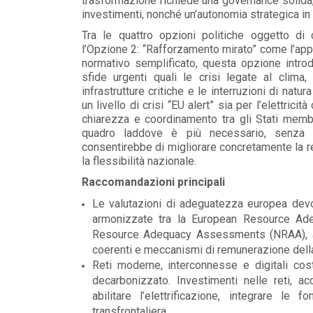
trasformazione richiede una governance solida, 
investimenti, nonché un’autonomia strategica in
POLICY
Tra le quattro opzioni politiche oggetto di c
Aggiornamento Regolamento
l’Opzione 2: “Rafforzamento mirato” come l’app
Garanzie del Codice di Rete
normativo semplificato, questa opzione introd
(Allegato A.61)
sfide urgenti quali le crisi legate al clima,
LEGGI DI PIÙ
infrastrutture critiche e le interruzioni di natur
un livello di crisi “EU alert” sia per l’elettricit
chiarezza e coordinamento tra gli Stati membr
POLICY
quadro laddove è più necessario, senza in
BIO-PMG: Consultazione
consentirebbe di migliorare concretamente la 
ARERA
la flessibilità nazionale.
LEGGI DI PIÙ
Raccomandazioni principali
Le valutazioni di adeguatezza europea devono
armonizzate tra la European Resource Ad
Resource Adequacy Assessments (NRAA), al 
coerenti e meccanismi di remunerazione della
Reti moderne, interconnesse e digitali cos
decarbonizzato. Investimenti nelle reti, ac
abilitare l’elettrificazione, integrare le f
transfrontaliera.