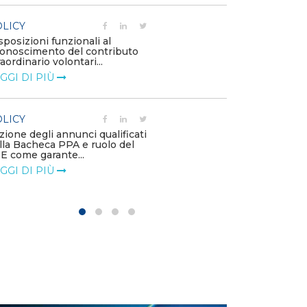
POLICY
LICY
Costi di adeg
sposizioni funzionali al
l’installazione
conoscimento del contributo
impianti di pro
raordinario volontari...
LEGGI DI PIÙ
GGI DI PIÙ
POLICY
LICY
Contributo EF
zione degli annunci qualificati
2 offshore
lla Bacheca PPA e ruolo del
LEGGI DI PIÙ
E come garante...
GGI DI PIÙ