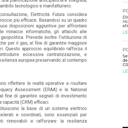
una pianificazione anticipatoria e integrata,
Contributo di Elettricità Futura alla
 ambito tecnologico e manifatturiero.
consultazione sul Quadro Europeo per le FE...
PO
onsultazione, Elettricità Futura considera
LEGGI DI PIÙ
Di
roccio più efficace. Basandosi su un quadro
ri
uce disposizioni aggiuntive per affrontare
st
 le minacce informatiche, gli attacchi alle
LE
POLICY
a geopolitica. Prevede inoltre l’istituzione di
Riforma TUA: osservazioni EF
à che per il gas, al fine di garantire maggiore
dichiarazioni semestrali per
l’energia elettrica
i. Questo approccio equilibrato rafforza il
PO
LEGGI DI PIÙ
trodurre eccessiva centralizzazione, e
Se
resilienza europea preservando al contempo
de
GS
LE
 riflettere le realtà operative e risultare
equacy Assessment (ERAA) e le National
fine di garantire segnali di investimento
 capacità (CRM) efficaci.
tituiscono la base di un sistema elettrico
celerati e coordinati, sono essenziali per
onti rinnovabili e rafforzare la resilienza