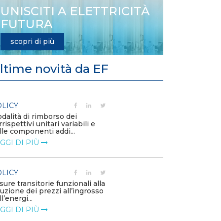
UNISCITI A ELETTRICITÀ
FUTURA
scopri di più
ltime novità da EF
LICY
POLICY
dalità di rimborso dei
Aggiornamento 
rrispettivi unitari variabili e
Capitolo 1A de
lle componenti addi...
LEGGI DI PIÙ
GGI DI PIÙ
POLICY
LICY
Criticità del 
sure transitorie funzionali alla
approvvigiona
duzione dei prezzi all’ingrosso
– Allegato A.83 
l’energi...
LEGGI DI PIÙ
GGI DI PIÙ