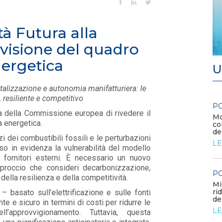
tà Futura alla
evisione del quadro
nergetica
U
italizzazione e autonomia manifatturiera: le
 resiliente e competitivo
POLICY
PO
tiva della Commissione europea di rivedere il
Contributo di Elettricità Futura alla
Mo
a energetica.
consultazione sulla proposta di Industrial...
co
de
LEGGI DI PIÙ
zzi dei combustibili fossili e le perturbazioni
LE
o in evidenza la vulnerabilità del modello
fornitori esterni. È necessario un nuovo
POLICY
proccio che consideri decarbonizzazione,
PO
Aree idonee: proposte regionali
della resilienza e della competitività.
Mi
LEGGI DI PIÙ
ri
 basato sull’elettrificazione e sulle fonti
del
te e sicuro in termini di costi per ridurre le
LE
’approvvigionamento. Tuttavia, questa
POLICY