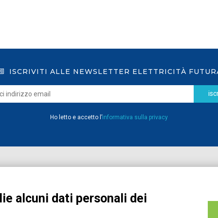
ISCRIVITI ALLE NEWSLETTER ELETTRICITÀ FUTUR
iscr
Ho letto e accetto l’
informativa sulla privacy
Home
Pubblicazioni
Registrati
Media
ie alcuni dati personali dei
MyPage
Eventi e Formazione