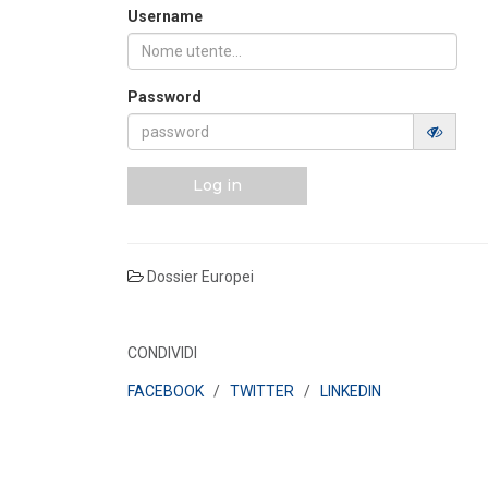
Username
POLICY
Disposizioni funzionali al
riconoscimento del contributo
straordinario volontari...
Password
LEGGI DI PIÙ
POLICY
Log in
Sezione degli annunci qualificati
della Bacheca PPA e ruolo del
GSE come garante...
LEGGI DI PIÙ
Dossier Europei
POLICY
Aggiornamento Allegato A.18 e
CONDIVIDI
Capitolo 1A del Codice di Rete
FACEBOOK
/
TWITTER
/
LINKEDIN
LEGGI DI PIÙ