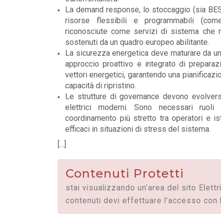
La demand response, lo stoccaggio (sia BESS
risorse flessibili e programmabili (c
riconosciute come servizi di sistema che mig
sostenuti da un quadro europeo abilitante.
La sicurezza energetica deve maturare
da un
approccio proattivo e integrato di preparaz
vettori energetici, garantendo una pianificaz
capacità di ripristino.
Le strutture di governance devono evolversi
elettrici moderni. Sono necessari ruoli
coordinamento più stretto tra operatori e is
efficaci in situazioni di stress del sistema.
[...]
POLICY
Contenuti Protetti
Misure transitorie funzionali alla
riduzione dei prezzi all’ingrosso
stai visualizzando un’area del sito Elettr
dell’energi...
contenuti devi effettuare l’accesso con 
LEGGI DI PIÙ