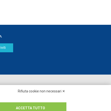
A
iviti
Seguici su:
Rifiuta cookie non necessari ✕
ACCETTA TUTTO