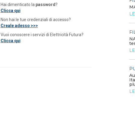
FI
Hai dimenticato la
password
?
MA
POLICY
Clicca qui
LE
Costi di adeguamento per
Non hai le tue credenziali di accesso?
l’installazione dell’UPDM sugli
impianti di produzione ...
Creale adesso >>>
LEGGI DI PIÙ
FI
Vuoi conoscere i servizi di Elettricità Futura?
NA
Clicca qui
te
EVENTI E FORMAZIONE
LE
Congresso annuale ATI 2026
PU
LEGGI DI PIÙ
Au
It
pl
FILO DIRETTO
LE
GSE: nuova procedura semplificata per le
richieste sui certificati bianchi
LEGGI DI PIÙ