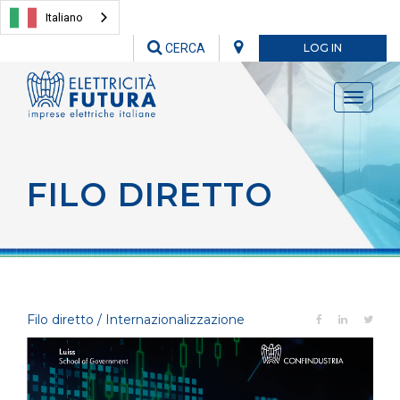
Italiano
CERCA
LOG IN
Toggle
navigati
FILO DIRETTO
Filo diretto / Internazionalizzazione