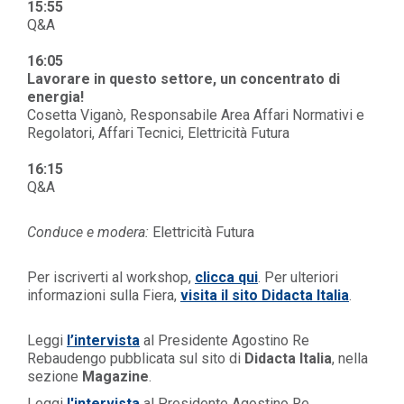
15:55
Q&A
16:05
Lavorare in questo settore, un concentrato di
energia!
Cosetta Viganò, Responsabile Area Affari Normativi e
Regolatori, Affari Tecnici, Elettricità Futura
16:15
Q&A
Conduce e modera:
Elettricità Futura
Per iscriverti al workshop,
clicca qui
.
Per ulteriori
informazioni sulla Fiera,
visita il sito Didacta Italia
.
Leggi
l’intervista
al Presidente Agostino Re
Rebaudengo pubblicata sul sito di
Didacta Italia
, nella
sezione
Magazine
.
Leggi
l'intervista
a
l Presidente Agostino Re