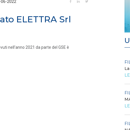
-06-2022
iato ELETTRA Srl
U
evuti nell'anno 2021 da parte del GSE è
FILO DIRETTO
FI
/ 27-07-2026
La
Scopri la convenzione con
LE
Edenred
LEGGI DI PIÙ
FI
MA
FILO DIRETTO
/ 24-07-2026
O...
LE
GSE: Energy Release 2.0, riaperta la richiesta
di delega a Soggetti Terzi Delega...
LEGGI DI PIÙ
FI