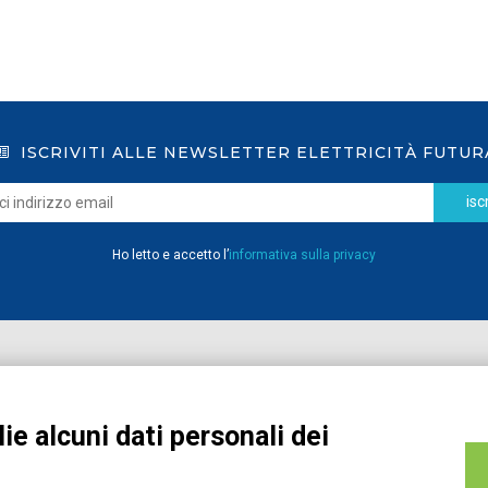
ISCRIVITI ALLE NEWSLETTER ELETTRICITÀ FUTUR
iscr
Ho letto e accetto l’
informativa sulla privacy
Home
Pubblicazioni
Registrati
Media
ie alcuni dati personali dei
MyPage
Eventi e Formazione
Chi siamo
Contatti