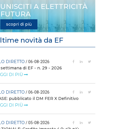
UNISCITI A ELETTRICITÀ
FUTURA
scopri di più
ltime novità da EF
LO DIRETTO
FILO DIRETTO
/ 06-08-2026
 settimana di EF - n. 29 - 2026
GSE: nuova pro
richieste sui ce
GGI DI PIÙ
LEGGI DI PIÙ
LO DIRETTO
/ 06-08-2026
FILO DIRETTO
SE: pubblicato il DM FER X Definitivo
GGI DI PIÙ
Scopri la con
Web Solution
LEGGI DI PIÙ
LO DIRETTO
/ 05-08-2026