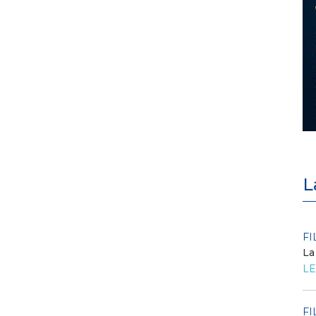
L
POLICY
FI
Criticità del meccanismo di
La
approvvigionamento della FCR
LE
– Allegato A.83 del Cod...
LEGGI DI PIÙ
FI