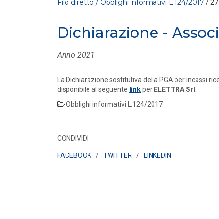
Filo diretto / Obblighi informativi L.124/2017
/ 27
Dichiarazione - Assoc
Anno 2021
La Dichiarazione sostitutiva della PGA per incassi ric
disponibile al seguente
link
per
ELETTRA Srl
.
Obblighi informativi L.124/2017
FILO DIRETTO
/ 30-07-2026
La settimana di EF - n. 28 - 2026
LEGGI DI PIÙ
CONDIVIDI
FACEBOOK
/
TWITTER
/
LINKEDIN
FILO DIRETTO
/ 29-07-2026
NAZIONALE: In arrivo incentivi per
investimenti in Intelligenza Artificiale – L
LEGGI DI PIÙ
FILO DIRETTO
/ 29-07-2026