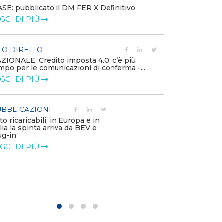
SE: pubblicato il DM FER X Definitivo
Energia in tran
GGI DI PIÙ
connesse e nuo
mercato
LEGGI DI PIÙ
LO DIRETTO
ZIONALE: Credito imposta 4.0: c’è più
mpo per le comunicazioni di conferma -...
PUBBLICAZIO
GGI DI PIÙ
Minerali critici
diventa priorit
LEGGI DI PIÙ
BBLICAZIONI
to ricaricabili, in Europa e in
alia la spinta arriva da BEV e
POLICY
ug-in
Modalità di ri
GGI DI PIÙ
corrispettivi un
delle component
LEGGI DI PIÙ