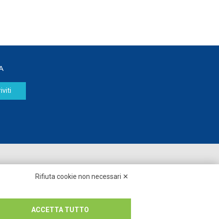
A
iviti
Seguici su:
Rifiuta cookie non necessari ✕
ACCETTA TUTTO