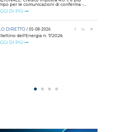
ZIONALE: Credito imposta 4.0: c’è più
mpo per le comunicazioni di conferma -...
FILO DIRETTO
GGI DI PIÙ
L'idroelettrico
GW di eolico e
nuove reti
LO DIRETTO
/ 05-08-2026
llettino dell'Energia n. 7/2026
LEGGI DI PIÙ
GGI DI PIÙ
FILO DIRETTO
MASE: al via i 
istanze di val
LEGGI DI PIÙ