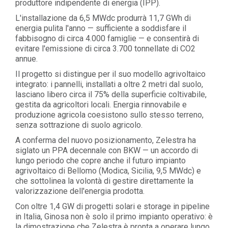
produttore indipendente di energia (IPP).
L'installazione da 6,5 MWdc produrrà 11,7 GWh di
energia pulita l'anno — sufficiente a soddisfare il
fabbisogno di circa 4.000 famiglie — e consentirà di
evitare l'emissione di circa 3.700 tonnellate di CO2
annue.
Il progetto si distingue per il suo modello agrivoltaico
integrato: i pannelli, installati a oltre 2 metri dal suolo,
lasciano libero circa il 75% della superficie coltivabile,
gestita da agricoltori locali. Energia rinnovabile e
produzione agricola coesistono sullo stesso terreno,
senza sottrazione di suolo agricolo.
A conferma del nuovo posizionamento, Zelestra ha
siglato un PPA decennale con BKW — un accordo di
lungo periodo che copre anche il futuro impianto
agrivoltaico di Bellomo (Modica, Sicilia, 9,5 MWdc) e
che sottolinea la volontà di gestire direttamente la
valorizzazione dell'energia prodotta.
Con oltre 1,4 GW di progetti solari e storage in pipeline
in Italia, Ginosa non è solo il primo impianto operativo: è
la dimostrazione che Zelestra è pronta a operare lungo