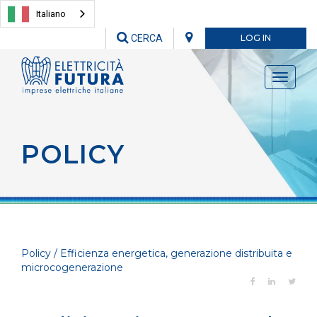
Italiano
CERCA
LOG IN
Toggle
navigati
POLICY
Policy / Efficienza energetica, generazione distribuita e
microcogenerazione