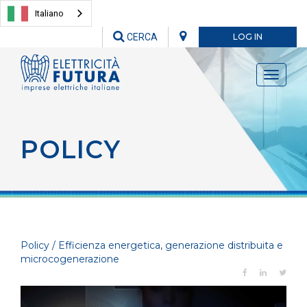
Italiano
CERCA
LOG IN
Toggle
navigati
POLICY
Policy / Efficienza energetica, generazione distribuita e
microcogenerazione