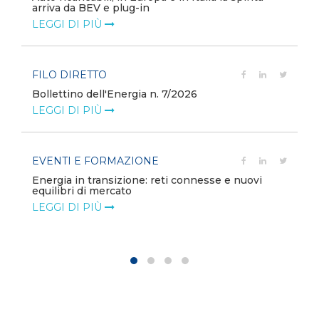
variabili e delle componenti addi...
LEGGI DI PIÙ
POLICY
Misure transitorie funzionali alla riduzione dei
prezzi all’ingrosso dell’energi...
LEGGI DI PIÙ
POLICY
Disposizioni funzionali al riconoscimento del
contributo straordinario volontari...
LEGGI DI PIÙ