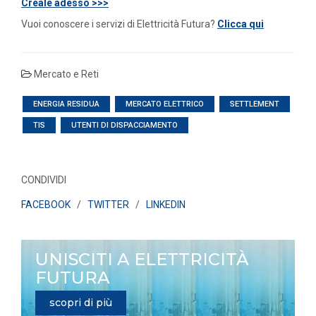
Creale adesso >>>
Vuoi conoscere i servizi di Elettricità Futura?
Clicca qui
Mercato e Reti
ENERGIA RESIDUA
MERCATO ELETTRICO
SETTLEMENT
TIS
UTENTI DI DISPACCIAMENTO
CONDIVIDI
FACEBOOK
/
TWITTER
/
LINKEDIN
UNISCITI A ELETTRICITÀ
FUTURA
scopri di più