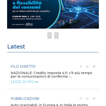
Latest
PUBBLICAZIONI
mpo
Minerali critici, la sicurezza diventa priorità
globale
LEGGI DI PIÙ
POLICY
a
Modalità di rimborso dei corrispettivi unitari