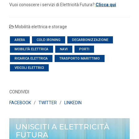
Vuoi conoscere i servizi di Elettricità Futura?
Clicca qui
Mobilità elettrica e storage
ARERA
COLD IRONING
DECARBONIZZAZIONE
MOBILITÀ ELETTRICA
NAVI
PORTI
RICARICA ELETTRICA
TRASPORTO MARITTIMO
VEICOLI ELETTRICI
CONDIVIDI
FACEBOOK
/
TWITTER
/
LINKEDIN
UNISCITI A ELETTRICITÀ
FUTURA