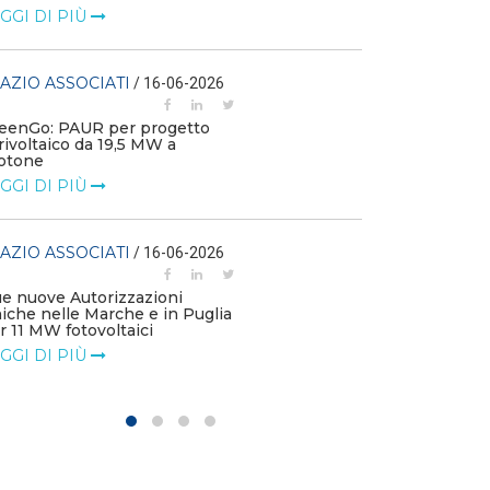
LEGGI DI PIÙ
GGI DI PIÙ
SPAZIO ASSOC
AZIO ASSOCIATI
/ 16-06-2026
"I vantaggi eco
eenGo: PAUR per progetto
ambientali de
rivoltaico da 19,5 MW a
diffuso”
otone
LEGGI DI PIÙ
GGI DI PIÙ
SPAZIO ASSOC
AZIO ASSOCIATI
/ 16-06-2026
Energy Release
e nuove Autorizzazioni
GreenGo e Alfa
iche nelle Marche e in Puglia
MW di nuova ca
r 11 MW fotovoltaici
LEGGI DI PIÙ
GGI DI PIÙ