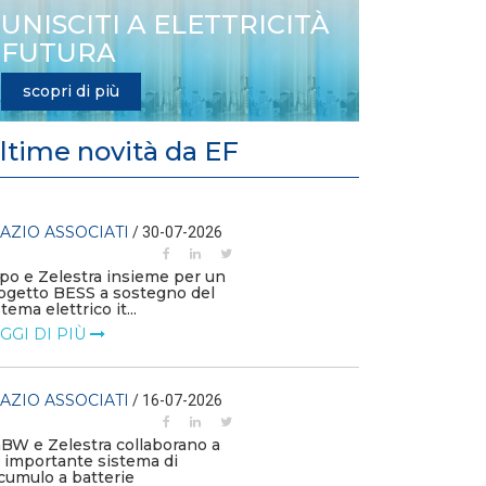
UNISCITI A ELETTRICITÀ
FUTURA
scopri di più
ltime novità da EF
AZIO ASSOCIATI
SPAZIO ASSOC
/ 30-07-2026
po e Zelestra insieme per un
Il Consorzio E
ogetto BESS a sostegno del
Webinar gratui
tema elettrico it...
fotovoltaici inc
GGI DI PIÙ
LEGGI DI PIÙ
AZIO ASSOCIATI
SPAZIO ASSOC
/ 16-07-2026
BW e Zelestra collaborano a
Zelestra produ
 importante sistema di
kWh in Italia
cumulo a batterie