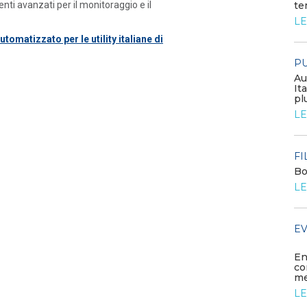
te
nti avanzati per il monitoraggio e il
Congresso annuale ATI 2026
LE
LEGGI DI PIÙ
utomatizzato per le utility italiane
di
PU
FILO DIRETTO
Au
GSE: nuova procedura semplificata per le
It
richieste sui certificati bianchi
pl
LEGGI DI PIÙ
LE
PUBBLICAZIONI
FI
Aree idonee: il Consiglio di Stato
Bo
salva il vecchio DM 21 giugno
2024
LE
LEGGI DI PIÙ
EV
MEDIA
Diamo il benvenuto ai nuovi
En
associati
co
me
LEGGI DI PIÙ
LE