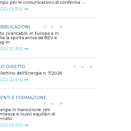
mpo per le comunicazioni di conferma -...
diventa priorit
GGI DI PIÙ
LEGGI DI PIÙ
BBLICAZIONI
POLICY
to ricaricabili, in Europa e in
Modalità di ri
alia la spinta arriva da BEV e
corrispettivi un
ug-in
delle component
GGI DI PIÙ
LEGGI DI PIÙ
LO DIRETTO
POLICY
llettino dell'Energia n. 7/2026
Misure transito
riduzione dei p
GGI DI PIÙ
dell’energi...
LEGGI DI PIÙ
ENTI E FORMAZIONE
POLICY
ergia in transizione: reti
Disposizioni fu
nnesse e nuovi equilibri di
riconoscimento
rcato
straordinario vo
GGI DI PIÙ
LEGGI DI PIÙ