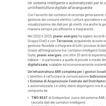
LEGGI DI PIÙ
Un sistema intelligente e automatizzato per le uti
un’infrastruttura digitale all’avanguardia.
SPAZIO ASSOCIATI
/ 03-12-2025
Con l’avvento dei contatori di seconda generazione, è 
gestione dei consumi elettrici. Letture giornaliere e
Aste FER X: GreenGo si
visualizzazione dei dati per gli utenti, ma anche la ges
aggiudica un totale di 101 MW
maniera sempre più efficiente e trasparente.
(66 MW fotovoltaici e 35 MW...
Nel 2022 e 2023,
psaier.energies
ha siglato accordi 
LEGGI DI PIÙ
Gruppo Enel) e con
Terranova
, acquisendo la suite 
gestione flessibile e integrata di tutti i processi di dis
Grazie all’integrazione tra i contatori intelligenti Gri
SPAZIO ASSOCIATI
/ 01-12-2025
Suite,
psaier.energies
, con oltre 20 anni di esperienza
italiane – in particolare a quelle di piccole e medie 
CERS Borgo Ragazzi Don Bosco
digitalizzata
, scalabile ed economicamente sostenib
LEGGI DI PIÙ
Un’infrastruttura AMI completa per i gestori locali
L’obiettivo è rafforzare la comunicazione
bidirezion
il
Sistema di Acquisizione Centrale del Distributo
e automatizzata. Le utility clienti dispongono ora di
composta da:
TWO BEAT
di Gridspertise: cuore del sistema AMI,
raccolta dati dei contatori intelligenti.