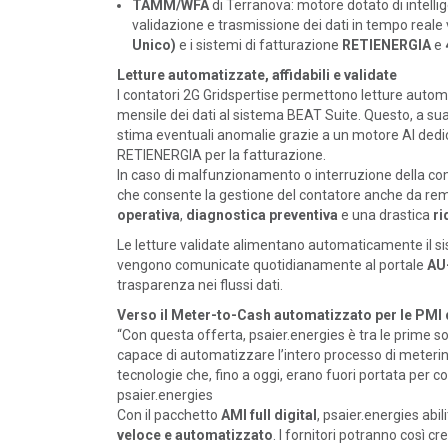
TAMM/WFA
di Terranova: motore dotato di intellig
validazione e trasmissione dei dati in tempo reale v
Unico)
e i sistemi di fatturazione
RETIENERGIA
e
Letture automatizzate, affidabili e validate
I contatori 2G Gridspertise permettono letture autom
mensile dei dati al sistema BEAT Suite. Questo, a sua 
stima eventuali anomalie grazie a un motore AI dedi
RETIENERGIA per la fatturazione.
In caso di malfunzionamento o interruzione della co
che consente la gestione del contatore anche da re
operativa
,
diagnostica preventiva
e una drastica
ri
Le letture validate alimentano automaticamente il s
vengono comunicate quotidianamente al portale
AU-
trasparenza nei flussi dati.
Verso il Meter-to-Cash automatizzato per le PMI 
“Con questa offerta, psaier.energies è tra le prime soc
capace di automatizzare l’intero processo di metering
tecnologie che, fino a oggi, erano fuori portata per c
psaier.energies
Con il pacchetto
AMI full digital
, psaier.energies abi
POLICY
veloce e automatizzato
. I fornitori potranno così c
Sezione degli annunci qualificati