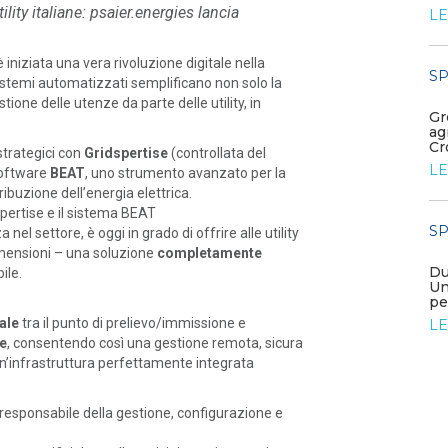
lity italiane: psaier.energies lancia
LEGGI DI PIÙ
LE
iniziata una vera rivoluzione digitale nella
SPAZIO ASSOCIATI
SP
/ 08-09-2025
 sistemi automatizzati semplificano non solo la
tione delle utenze da parte delle utility, in
Nasce Sun RAEE Consorzio
Gr
ag
LEGGI DI PIÙ
Cr
strategici con
Gridspertise
(controllata del
LE
software
BEAT
, uno strumento avanzato per la
tribuzione dell’energia elettrica.
SPAZIO ASSOCIATI
/ 03-09-2025
dspertise e il sistema BEAT
GreenGo: 120MW di storage autorizzati con il
SP
 nel settore, è oggi in grado di offrire alle utility
progetto BESS “San Sostene” in Cala...
dimensioni – una soluzione
completamente
LEGGI DI PIÙ
Du
ile.
Un
pe
ale
tra il punto di prelievo/immissione e
LE
re
, consentendo così una gestione remota, sicura
 un’infrastruttura perfettamente integrata
 responsabile della gestione, configurazione e