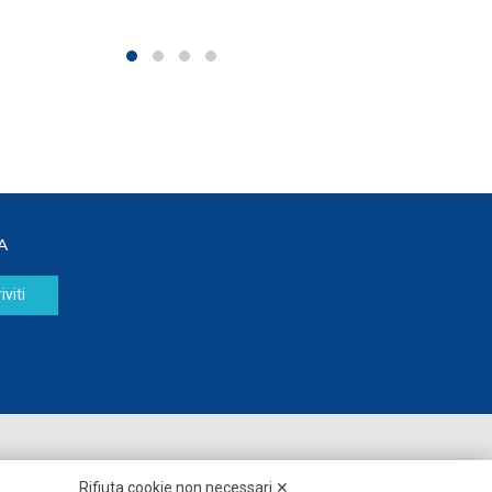
A
iviti
Seguici su:
Rifiuta cookie non necessari ✕