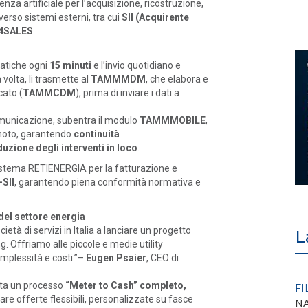
enza artificiale per l’acquisizione, ricostruzione,
erso sistemi esterni, tra cui
SII (Acquirente
4SALES
.
atiche ogni
15 minuti
e l’invio quotidiano e
volta, li trasmette al
TAMMMDM
, che elabora e
cato (
TAMMCDM
), prima di inviare i dati a
municazione, subentra il modulo
TAMMMOBILE
,
moto, garantendo
continuità
duzione degli interventi in loco
.
istema RETIENERGIA per la fatturazione e
SII
, garantendo piena conformità normativa e
del settore energia
ietà di servizi in Italia a lanciare un progetto
L
. Offriamo alle piccole e medie utility
omplessità e costi.”–
Eugen Psaier
, CEO di
lita un processo
“Meter to Cash” completo,
EVENTI E FORMAZIONE
FI
reare offerte flessibili, personalizzate su fasce
NA