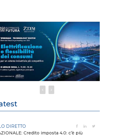
atest
LO DIRETTO
PUBBLICAZIO
ZIONALE: Credito imposta 4.0: c’è più
Minerali critici