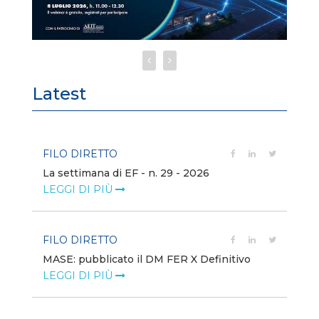
Latest
FILO DIRETTO
FI
La settimana di EF - n. 29 - 2026
Bo
LEGGI DI PIÙ
LE
FILO DIRETTO
EV
MASE: pubblicato il DM FER X Definitivo
En
eq
LEGGI DI PIÙ
LE