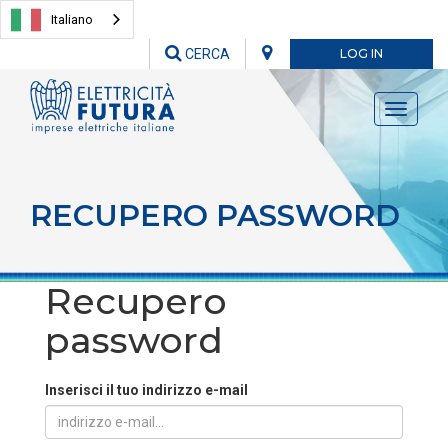
Italiano
CERCA
LOG IN
Toggle
navigati
RECUPERO PASSWORD
Recupero
password
Inserisci il tuo indirizzo e-mail