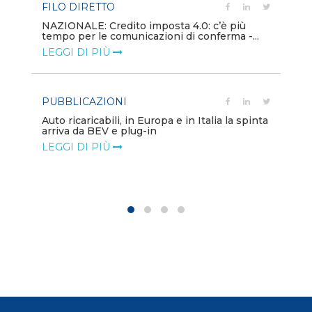
FILO DIRETTO
PU
NAZIONALE: Credito imposta 4.0: c’è più
tempo per le comunicazioni di conferma -...
Min
gl
LEGGI DI PIÙ
LE
PUBBLICAZIONI
PO
Auto ricaricabili, in Europa e in Italia la spinta
arriva da BEV e plug-in
Mo
va
LEGGI DI PIÙ
LE