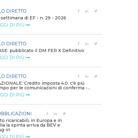
LO DIRETTO
FILO DIRETTO
 settimana di EF - n. 29 - 2026
Bollettino dell
GGI DI PIÙ
LEGGI DI PIÙ
LO DIRETTO
EVENTI E FO
SE: pubblicato il DM FER X Definitivo
Energia in tran
GGI DI PIÙ
connesse e nuo
mercato
LEGGI DI PIÙ
LO DIRETTO
ZIONALE: Credito imposta 4.0: c’è più
mpo per le comunicazioni di conferma -...
PUBBLICAZIO
GGI DI PIÙ
Minerali critici
diventa priorit
LEGGI DI PIÙ
BBLICAZIONI
to ricaricabili, in Europa e in
alia la spinta arriva da BEV e
POLICY
ug-in
Modalità di ri
GGI DI PIÙ