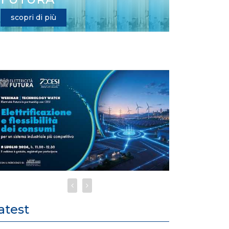
scopri di più
atest