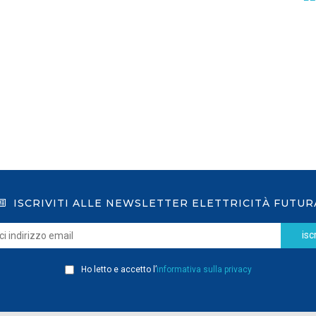
GSE: nuova procedura semplificata per le
richieste sui certificati bianchi
LEGGI DI PIÙ
ISCRIVITI ALLE NEWSLETTER ELETTRICITÀ FUTUR
iscr
Ho letto e accetto l’
informativa sulla privacy