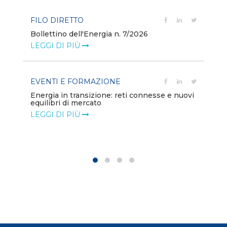
FILO DIRETTO
PO
Bollettino dell'Energia n. 7/2026
Mi
dei
LEGGI DI PIÙ
LE
EVENTI E FORMAZIONE
ion
PO
Energia in transizione: reti connesse e nuovi
equilibri di mercato
Di
co
LEGGI DI PIÙ
LE