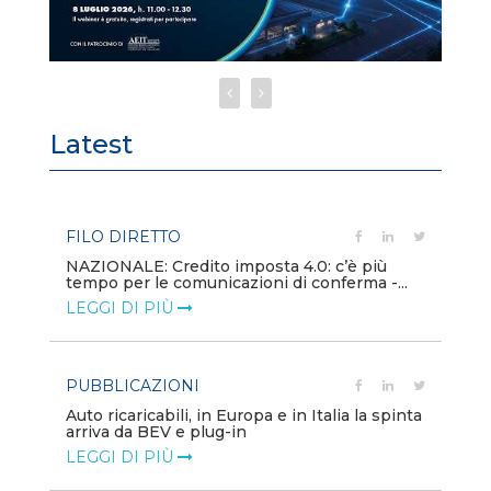
Latest
FILO DIRETTO
PU
NAZIONALE: Credito imposta 4.0: c’è più
Min
tempo per le comunicazioni di conferma -...
gl
LEGGI DI PIÙ
LE
PUBBLICAZIONI
PO
Auto ricaricabili, in Europa e in Italia la spinta
Mo
arriva da BEV e plug-in
va
LEGGI DI PIÙ
LE