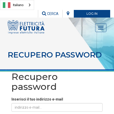
Italiano
CERCA
LOG IN
Toggle
navigati
RECUPERO PASSWORD
Recupero
password
Inserisci il tuo indirizzo e-mail