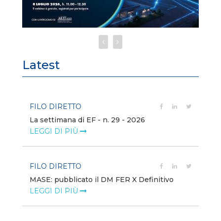
Latest
FILO DIRETTO
FI
La settimana di EF - n. 29 - 2026
Bo
LEGGI DI PIÙ
LE
FILO DIRETTO
EV
MASE: pubblicato il DM FER X Definitivo
En
eq
LEGGI DI PIÙ
LE