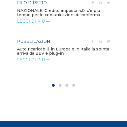
FILO DIRETTO
PU
NAZIONALE: Credito imposta 4.0: c’è più
tempo per le comunicazioni di conferma -...
Min
gl
LEGGI DI PIÙ
LE
PUBBLICAZIONI
PO
Auto ricaricabili, in Europa e in Italia la spinta
arriva da BEV e plug-in
Mo
va
LEGGI DI PIÙ
LE