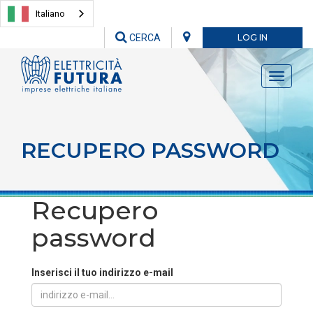
Italiano
CERCA
LOG IN
Toggle
navigati
RECUPERO PASSWORD
Recupero
password
Inserisci il tuo indirizzo e-mail