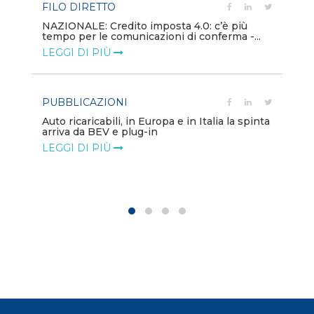
FILO DIRETTO
PU
NAZIONALE: Credito imposta 4.0: c’è più
tempo per le comunicazioni di conferma -...
Min
gl
LEGGI DI PIÙ
LE
PUBBLICAZIONI
PO
Auto ricaricabili, in Europa e in Italia la spinta
arriva da BEV e plug-in
Mo
va
LEGGI DI PIÙ
LE