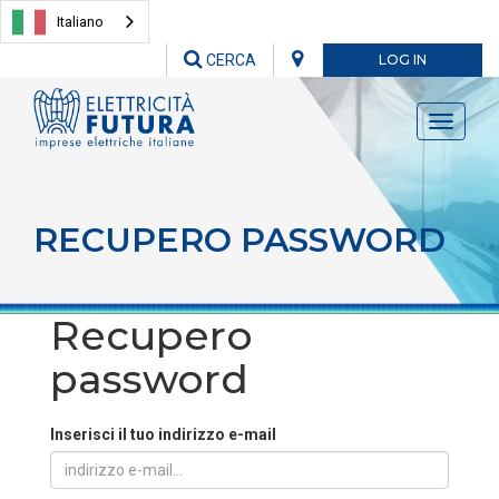
Italiano
CERCA
LOG IN
Toggle
navigati
RECUPERO PASSWORD
Recupero
password
Inserisci il tuo indirizzo e-mail