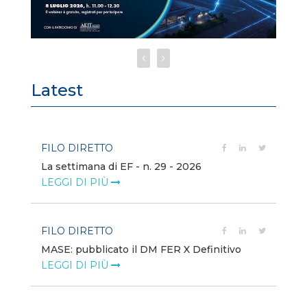
Latest
FILO DIRETTO
FI
La settimana di EF - n. 29 - 2026
Bo
LEGGI DI PIÙ
LE
FILO DIRETTO
EV
MASE: pubblicato il DM FER X Definitivo
En
eq
LEGGI DI PIÙ
LE