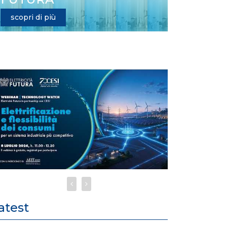
scopri di più
atest