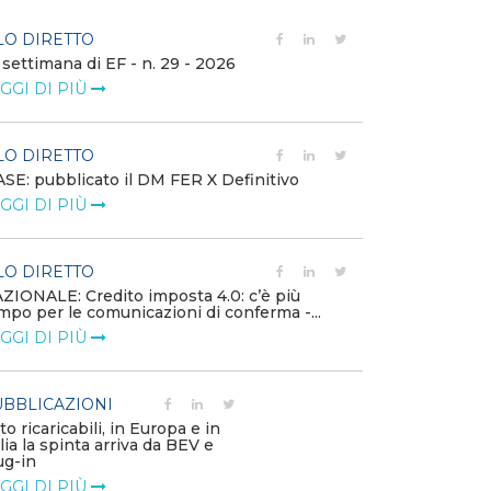
LO DIRETTO
FILO DIRETTO
 settimana di EF - n. 29 - 2026
Bollettino dell
GGI DI PIÙ
LEGGI DI PIÙ
LO DIRETTO
EVENTI E FO
SE: pubblicato il DM FER X Definitivo
Energia in tran
GGI DI PIÙ
connesse e nuo
mercato
LEGGI DI PIÙ
LO DIRETTO
ZIONALE: Credito imposta 4.0: c’è più
mpo per le comunicazioni di conferma -...
PUBBLICAZIO
GGI DI PIÙ
Minerali critici
diventa priorit
LEGGI DI PIÙ
BBLICAZIONI
to ricaricabili, in Europa e in
alia la spinta arriva da BEV e
POLICY
ug-in
Modalità di ri
GGI DI PIÙ