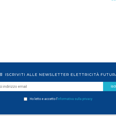
GSE: nuova procedura semplificata per le
richieste sui certificati bianchi
LEGGI DI PIÙ
ISCRIVITI ALLE NEWSLETTER ELETTRICITÀ FUTUR
iscr
Ho letto e accetto l’
informativa sulla privacy