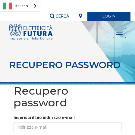
Italiano
CERCA
LOG IN
Toggle
navigati
RECUPERO PASSWORD
Recupero
password
Inserisci il tuo indirizzo e-mail