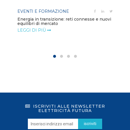
EVENTI E FORMAZIONE
ion
PO
Energia in transizione: reti connesse e nuovi
equilibri di mercato
Di
co
LEGGI DI PIÙ
LE
ISCRIVITI ALLE NEWSLETTER
ELETTRICITÀ FUTURA
iscriviti