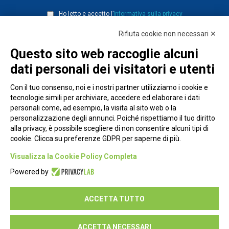
Ho letto e accetto l’
informativa sulla privacy
Rifiuta cookie non necessari ✕
Questo sito web raccoglie alcuni
dati personali dei visitatori e utenti
Con il tuo consenso, noi e i nostri partner utilizziamo i cookie e
tecnologie simili per archiviare, accedere ed elaborare i dati
personali come, ad esempio, la visita al sito web o la
personalizzazione degli annunci. Poiché rispettiamo il tuo diritto
alla privacy, è possibile scegliere di non consentire alcuni tipi di
cookie. Clicca su preferenze GDPR per saperne di più.
Piazza Alessandria, 24 - 00198 Roma
Visualizza la Cookie Policy Completa
Privacy Policy
Powered by
Cookie Policy
ACCETTA TUTTO
Seguici su:
ACCETTA NECESSARI