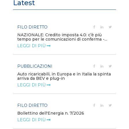
Latest
FILO DIRETTO
PU
NAZIONALE: Credito imposta 4.0: c’è più
Min
tempo per le comunicazioni di conferma -...
gl
LEGGI DI PIÙ
LE
PUBBLICAZIONI
PO
Auto ricaricabili, in Europa e in Italia la spinta
Mo
arriva da BEV e plug-in
va
LEGGI DI PIÙ
LE
FILO DIRETTO
PO
Bollettino dell'Energia n. 7/2026
Mi
dei
LEGGI DI PIÙ
LE