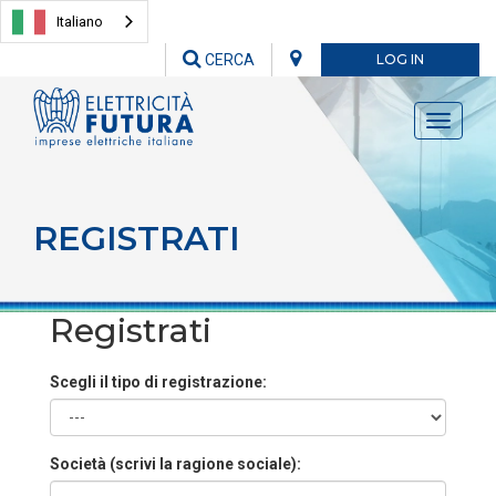
Italiano
CERCA
LOG IN
Toggle
navigati
REGISTRATI
Registrati
Scegli il tipo di registrazione:
Società (scrivi la ragione sociale):