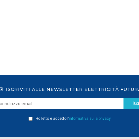
GSE: nuova procedura semplificata per le
richieste sui certificati bianchi
LEGGI DI PIÙ
ISCRIVITI ALLE NEWSLETTER ELETTRICITÀ FUTUR
iscr
Ho letto e accetto l’
informativa sulla privacy