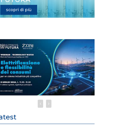
scopri di più
atest