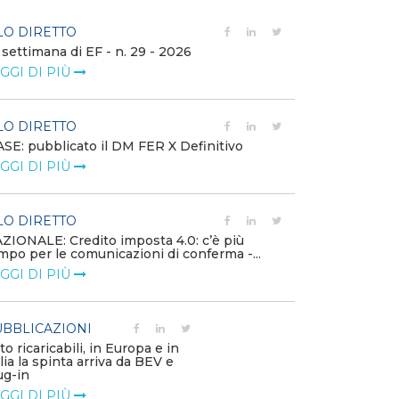
LO DIRETTO
FILO DIRETTO
 settimana di EF - n. 29 - 2026
Bollettino dell
GGI DI PIÙ
LEGGI DI PIÙ
LO DIRETTO
EVENTI E FO
SE: pubblicato il DM FER X Definitivo
Energia in tran
GGI DI PIÙ
connesse e nuo
mercato
LEGGI DI PIÙ
LO DIRETTO
ZIONALE: Credito imposta 4.0: c’è più
mpo per le comunicazioni di conferma -...
PUBBLICAZIO
GGI DI PIÙ
Minerali critici
diventa priorit
LEGGI DI PIÙ
BBLICAZIONI
to ricaricabili, in Europa e in
alia la spinta arriva da BEV e
POLICY
ug-in
Modalità di ri
GGI DI PIÙ