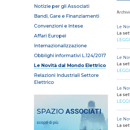
Notizie per gli Associati
Archivi
Bandi, Gare e Finanziamenti
Convenzioni e Intese
Le Nov
La set
Affari Europei
LEGGI
Internazionalizzazione
Obblighi informativi L.124/2017
Le Nov
La set
Le Novità dal Mondo Elettrico
LEGGI
Relazioni Industriali Settore
Elettrico
Le Nov
La set
LEGGI
SPAZIO
ASSOCIATI
Le Nov
scopri di più
La set