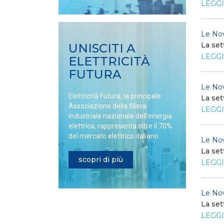
LEGGI
Le Nov
La set
UNISCITI A
LEGGI
ELETTRICITÀ
FUTURA
Le Nov
Elettricità Futura, la principale
La set
Associazione della filiera
LEGGI
industriale nazionale dell’energia
elettrica, rappresenta oltre il 70%
del mercato elettrico italiano.
Le Nov
La set
scopri di più
LEGGI
Le Nov
La set
LEGGI