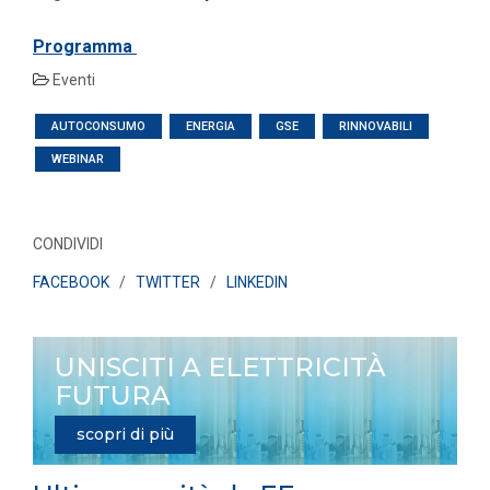
Programma
Eventi
AUTOCONSUMO
ENERGIA
GSE
RINNOVABILI
WEBINAR
CONDIVIDI
FACEBOOK
/
TWITTER
/
LINKEDIN
UNISCITI A ELETTRICITÀ
FUTURA
scopri di più