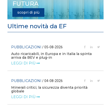
FUTURA
scopri di più
Ultime novità da EF
PUBBLICAZIONI
/ 24-07-2026
nta
L’efficienza energetica rafforza la competitività
delle imprese
LEGGI DI PIÙ
PUBBLICAZIONI
à
Consulta: legittimo il divieto di Ftv a terra in area
agricola
LEGGI DI PIÙ