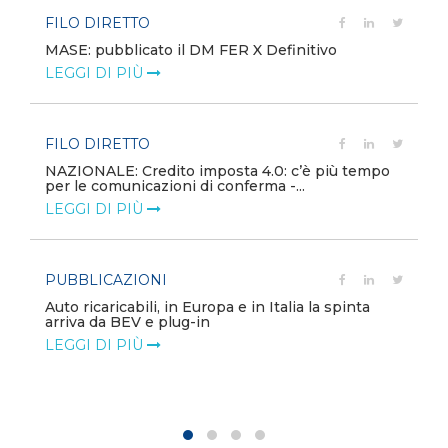
EVENTI E FORMAZIONE
ER X Definitivo
Energia in transizione: reti con
equilibri di mercato
LEGGI DI PIÙ
PUBBLICAZIONI
ta 4.0: c’è più tempo
nferma -...
Minerali critici, la sicurezza dive
globale
LEGGI DI PIÙ
POLICY
 e in Italia la spinta
Modalità di rimborso dei corrispe
variabili e delle componenti addi.
LEGGI DI PIÙ